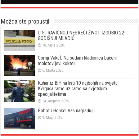
Možda ste propustili
U STRAVIČNOJ NESREĆI ŽIVOT IZGUBIO 22-
GODIŠNJI MLADIĆ
18. Maja 2020.
Gornji Vakuf: Na sedam kladionica bačeni
molotovljevi kokteli
6. Marta 2020.
Kuhar iz BiH na listi 10 najboljih na svijetu:
Kvrguša rame uz rame sa svjetskim
specijalitetima
14. Augusta 2025.
Robot i Henkel Vas nagrađuju
9. Maja 2025.