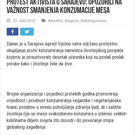
Protest aktivista u Sarajevu: Upozorili na
važnost smanjenja konzumacije mesa
23. Jula 2022.
Aktuelno
,
Magazin
,
Nekategorisano
Danas je u Sarajevu ispred Vječne vatre održano protestno
okupljanje protiv konzumiranja namirnica životinjskog porijekla
kojemu je prisustvovalo desetak učesnika koji su poslali poslali
poruke kako i životinje žele da žive.
Brojne organizacije i pojedinci proteklih godina promoviraju
vrijednost i prednost konzumiranja veganske i vegetarijanske
hrane, posebno u smislu poboljšanja zdravlja ljudi, ali i zaštite
životinja čije se meso svakodnevno konzumira u iznimno velikim
količinama diljem svijeta što dovodi i do povećanje stopa
globalnog zagađenja.