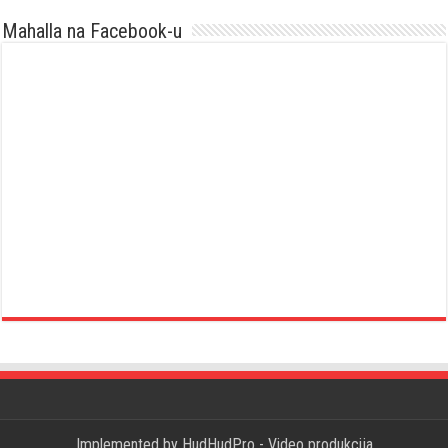
Mahalla na Facebook-u
Implemented by
HudHudPro - Video produkcija