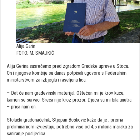
Alija Garin
FOTO: M. SMAJKIĆ
Aliju Gerina susrećemo pred zgradom Gradske uprave u Stocu.
On i njegove komšije su danas potpisali ugovore s Federalnim
ministarstvom za izbjegla i raseljena lica.
– Dat će nam građevinski materijal. Oštećen mi je krov kuće,
kamen se survao. Sreća nije kroz prozor. Djeca su mi bila unutra
– priča nam on.
Stolački gradonačelnik, Stjepan Bošković kaže da je , prema
preliminarnom izvještaju, potrebno više od 4,5 miliona maraka za
saniranje posljedica.