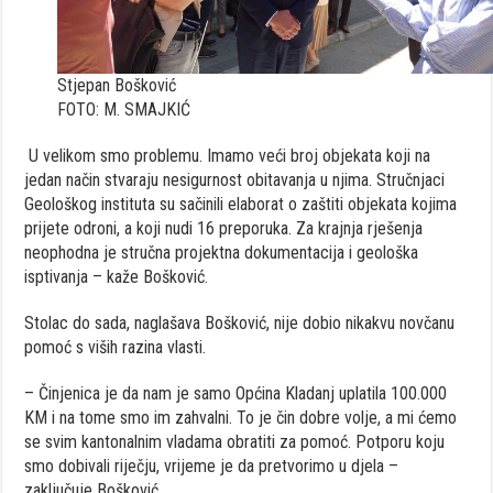
Stjepan Bošković
FOTO: M. SMAJKIĆ
U velikom smo problemu. Imamo veći broj objekata koji na
jedan način stvaraju nesigurnost obitavanja u njima. Stručnjaci
Geološkog instituta su sačinili elaborat o zaštiti objekata kojima
prijete odroni, a koji nudi 16 preporuka. Za krajnja rješenja
neophodna je stručna projektna dokumentacija i geološka
isptivanja – kaže Bošković.
Stolac do sada, naglašava Bošković, nije dobio nikakvu novčanu
pomoć s viših razina vlasti.
– Činjenica je da nam je samo Općina Kladanj uplatila 100.000
KM i na tome smo im zahvalni. To je čin dobre volje, a mi ćemo
se svim kantonalnim vladama obratiti za pomoć. Potporu koju
smo dobivali riječju, vrijeme je da pretvorimo u djela –
zaključuje Bošković.