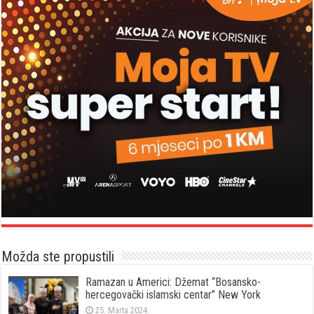
Možda ste propustili
Ramazan u Americi: Džemat “Bosansko-
hercegovački islamski centar” New York
25. Marta 2024.