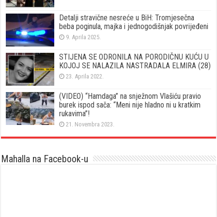
Detalji stravične nesreće u BiH: Tromjesečna
beba poginula, majka i jednogodišnjak povrijeđeni
9. Aprila 2025.
STIJENA SE ODRONILA NA PORODIČNU KUĆU U
KOJOJ SE NALAZILA NASTRADALA ELMIRA (28)
23. Aprila 2022.
(VIDEO) “Hamdaga” na snježnom Vlašiću pravio
burek ispod sača: “Meni nije hladno ni u kratkim
rukavima”!
21. Novembra 2023.
Mahalla na Facebook-u