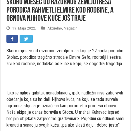
Skoro mjesec od razornog zemljotresa
porodica rahmetli Elmire kod rodbine, a
obnova njihove kuće još traje
19. Maja 2022.
Aktuelno
,
Magazin
Skoro mjesec od razornog zemljotresa koji je 22.aprila pogodio
Stolac, porodica tragično stradale Elmire Sefo, roditelji i sestra,
živi kod rodbine, nedaleko od kuće u kojoj se dogodila tragedija.
Iako je njihov gubitak nenadoknadiv, ipak, nadležni nisu zaboravili
obećanja koja su im dali. Njihova kuća, na koju se tada survala
ogromna stijena je označena kao priroritet u procesu obnove.
Naša ekipa je danas boravila u Stocu. U mahali Kukavac ispred
brojnih objekata zatječemo građevinare. Pojedini su odlučili sami
krenuti u sanaciju svojih kuća, „pa ako vlasti daju , dobro jeste“.