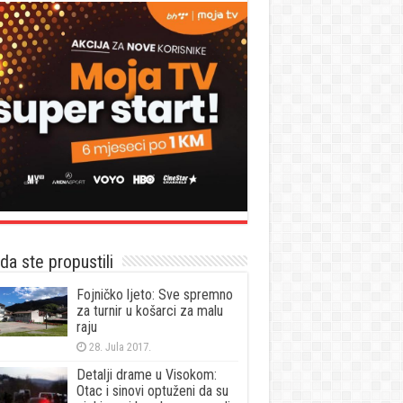
a ste propustili
Fojničko ljeto: Sve spremno
za turnir u košarci za malu
raju
28. Jula 2017.
Detalji drame u Visokom:
Otac i sinovi optuženi da su