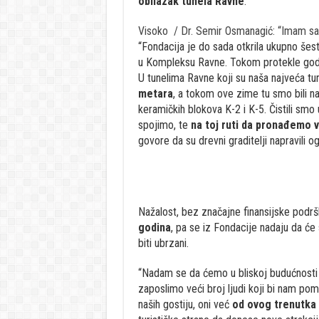
obilazak tunela Ravne
.
Visoko / Dr. Semir Osmanagić: “Imam sa
“Fondacija je do sada otkrila ukupno šest 
u Kompleksu Ravne. Tokom protekle godine
U tunelima Ravne koji su naša najveća turi
metara
, a tokom ove zime tu smo bili naja
keramičkih blokova K-2 i K-5. Čistili sm
spojimo, te
na toj ruti da pronađemo v
govore da su drevni graditelji napravili
Nažalost, bez značajne finansijske podr
godina
, pa se iz Fondacije nadaju da će
biti ubrzani.
“Nadam se da ćemo u bliskoj budućnosti d
zaposlimo veći broj ljudi koji bi nam pom
naših gostiju, oni već
od ovog trenutka 