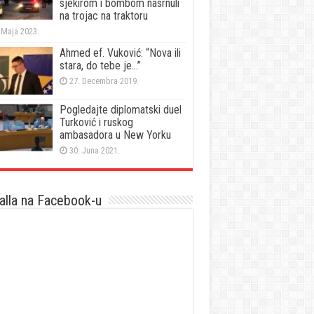
sjekirom i bombom nasrnuli
na trojac na traktoru
 Maja 2023.
Ahmed ef. Vuković: “Nova ili
stara, do tebe je…”
27. Decembra 2019.
Pogledajte diplomatski duel
Turković i ruskog
ambasadora u New Yorku
30. Juna 2021.
lla na Facebook-u