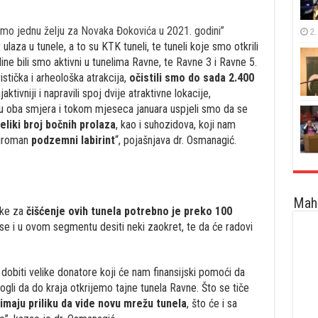
mo jednu želju za Novaka Đokovića u 2021. godini”
2.
ulaza u tunele, a to su KTK tuneli, te tuneli koje smo otkrili
 bili smo aktivni u tunelima Ravne, te Ravne 3 i Ravne 5.
stička i arheološka atrakcija,
očistili smo do sada 2.400
ktivniji i napravili spoj dvije atraktivne lokacije,
o u oba smjera i tokom mjeseca januara uspjeli smo da se
eliki broj bočnih prolaza
, kao i suhozidova, koji nam
 ogroman
podzemni
labirint
“, pojašnjava dr. Osmanagić.
Maha
ške za
čišćenje ovih tunela potrebno je preko 100
 se i u ovom segmentu desiti neki zaokret, te da će radovi
obiti velike donatore koji će nam finansijski pomoći da
ogli da do kraja otkrijemo tajne tunela Ravne. Što se tiče
imaju priliku da vide novu mrežu tunela
, što će i sa