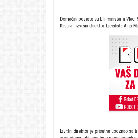
Domaćini posjete su bili ministar u Vlad
Klisura i izvršni direktor Lječilišta Alija M
Izvršni direktor je prisutne upoznao sa tr
provedenim aktivnostima u posljednjih nek