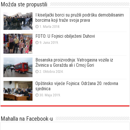
Možda ste propustili
I kiseljački borci su pružili podršku demobilisanim
borcima koji traže svoja prava
1. Marta 2018.
FOTO: U Fojnici obilježeni Duhovi
9. Juna 2019.
Bosanska proizvodnja: Vatrogasna vozila iz
Živinica u Goraždu ali i Crnoj Gori
2. Oktobra 2024.
Opštinsko vijeće Fojnica: Održana 20. redovna
sjednica
30. Maja 2019.
Mahalla na Facebook-u