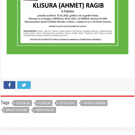
Tags
DZENAZA
FOJNICA
IZDVOJENO
PORCIN HAREM
RAGIB KLISURA
SMRTOVNICA