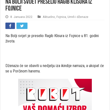
Na Bolji svijet preselio Ragib Klisura iz
Fojnice
8. Januara 2022.
Aktuelno
,
Fojnica
,
Umrli i dženaze
Na Bolji svijet je preselio Ragib Klisura iz Fojnice u 81. godini
života.
Dženaza će se obaviti u nedjelju iza ikindije namaza, a ukopat će
se u Porčinom haremu.