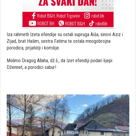
Iza rahmetli Izeta efendije su ostali supruga Aiša, sinovi Aziz i
Zijad, brat Hašim, sestra Fatima te ostala mnogobrojna
porodica, prijatelji i komšije.
Molimo Dragog Allaha, dž.š., da Izet efendiji podari lijepi
Džennet, a porodici sabur!