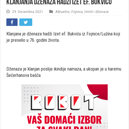
Klanjanja dženaza hadži Izet ef. Bukviću
29. Decembra 2021.
Aktuelno
,
Fojnica
,
Umrli i dženaze
Klanjana je dženaza hadži Izet ef. Bukviću iz Fojnice/Lužina koji
je preselio u 76. godini života.
Dženaza je klanjan poslije ikindije namaza, a ukopan je u haremu
Šečerhanova bašča.