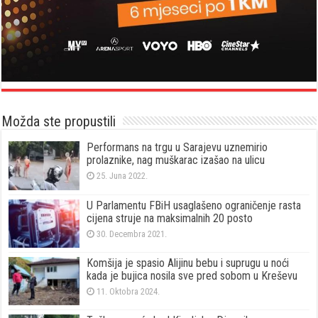
Možda ste propustili
Performans na trgu u Sarajevu uznemirio
prolaznike, nag muškarac izašao na ulicu
25. Juna 2022.
U Parlamentu FBiH usaglašeno ograničenje rasta
cijena struje na maksimalnih 20 posto
30. Decembra 2021.
Komšija je spasio Alijinu bebu i suprugu u noći
kada je bujica nosila sve pred sobom u Kreševu
11. Oktobra 2024.