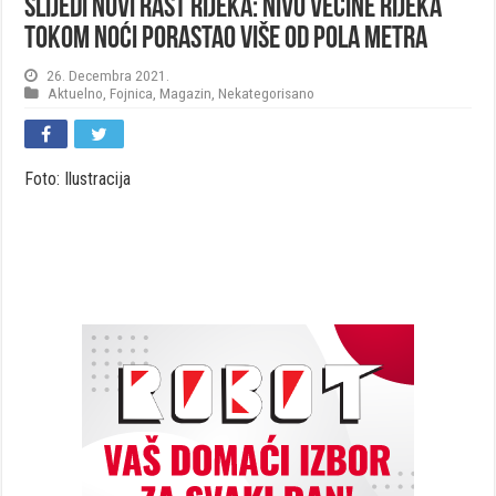
Slijedi novi rast rijeka: Nivo većine rijeka
tokom noći porastao više od pola metra
26. Decembra 2021.
Aktuelno
,
Fojnica
,
Magazin
,
Nekategorisano
Foto: Ilustracija