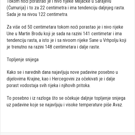
Tokom noći porastao je i nivo rijeke Miljacke u Sarajevu
(Ćumurija) i to za 22 centimetra i ima tendenciju daljnjeg rasta.
Sada je na nivou 122 centimetra.
Za više od 50 centimetara tokom noći porastao je i nivo rijeke
Une u Martin Brodu koji je sada na razini 141 centimetar i ima
tendenciju rasta, a isto je i sa nivoom rijeke Sane u Vrhpolju koji
je trenutno na razini 148 centimetara i dalje raste.
Topljenje snijega
Kako se i narednih dana najavljuju nove padavine posebno u
dijelovima Krajine, kao i Hercegovini za očekivati je i dalje
porast vodostaja svih rijeka i njihovih pritoka.
To posebno i iz razloga što se očekuje daljnje topljenje snijega
uz padavine koje se najavljuju i visoke temperature piše Avaz.