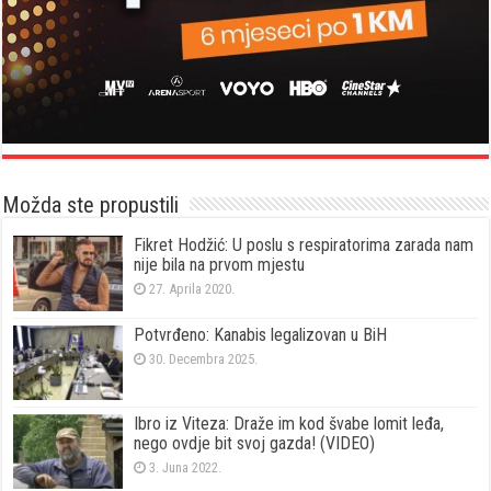
Možda ste propustili
Fikret Hodžić: U poslu s respiratorima zarada nam
nije bila na prvom mjestu
27. Aprila 2020.
Potvrđeno: Kanabis legalizovan u BiH
30. Decembra 2025.
Ibro iz Viteza: Draže im kod švabe lomit leđa,
nego ovdje bit svoj gazda! (VIDEO)
3. Juna 2022.