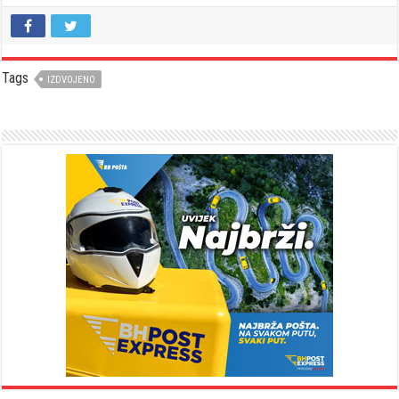
Tags
IZDVOJENO