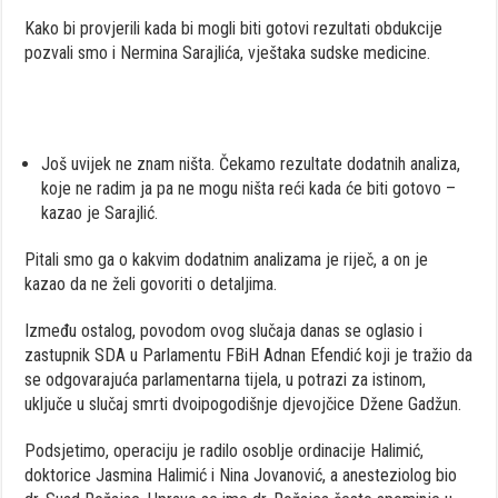
Kako bi provjerili kada bi mogli biti gotovi rezultati obdukcije
pozvali smo i Nermina Sarajlića, vještaka sudske medicine.
Još uvijek ne znam ništa. Čekamo rezultate dodatnih analiza,
koje ne radim ja pa ne mogu ništa reći kada će biti gotovo –
kazao je Sarajlić.
Pitali smo ga o kakvim dodatnim analizama je riječ, a on je
kazao da ne želi govoriti o detaljima.
Između ostalog, povodom ovog slučaja danas se oglasio i
zastupnik SDA u Parlamentu FBiH Adnan Efendić koji je tražio da
se odgovarajuća parlamentarna tijela, u potrazi za istinom,
uključe u slučaj smrti dvoipogodišnje djevojčice Džene Gadžun.
Podsjetimo, operaciju je radilo osoblje ordinacije Halimić,
doktorice Jasmina Halimić i Nina Jovanović, a anesteziolog bio