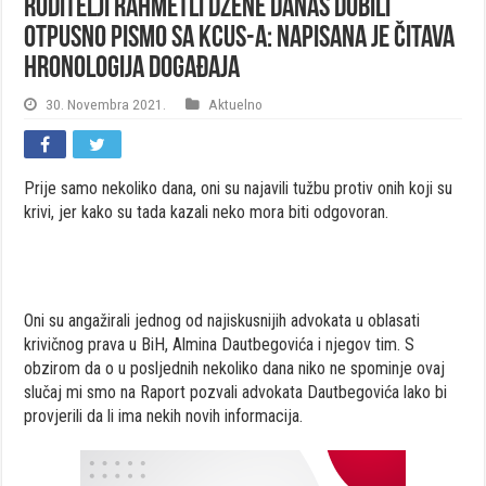
Roditelji rahmetli Džene danas dobili
otpusno pismo sa KCUS-a: Napisana je čitava
hronologija događaja
30. Novembra 2021.
Aktuelno
Prije samo nekoliko dana, oni su najavili tužbu protiv onih koji su
krivi, jer kako su tada kazali neko mora biti odgovoran.
Oni su angažirali jednog od najiskusnijih advokata u oblasati
krivičnog prava u BiH, Almina Dautbegovića i njegov tim. S
obzirom da o u posljednih nekoliko dana niko ne spominje ovaj
slučaj mi smo na Raport pozvali advokata Dautbegovića lako bi
provjerili da li ima nekih novih informacija.