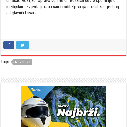
dr. Suad Rožajac. Upravo se ime dr. Rožajca često spominje u
medijskim izvještajima a i sami roditelji su ga opisali kao jednog
od glavnih krivaca.
Tags
IZDVOJENO