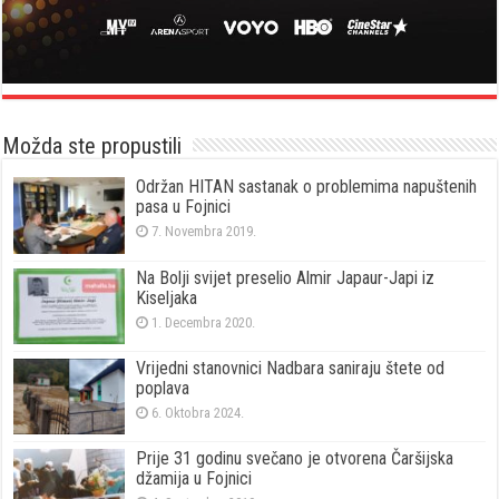
Možda ste propustili
Održan HITAN sastanak o problemima napuštenih
pasa u Fojnici
7. Novembra 2019.
Na Bolji svijet preselio Almir Japaur-Japi iz
Kiseljaka
1. Decembra 2020.
Vrijedni stanovnici Nadbara saniraju štete od
poplava
6. Oktobra 2024.
Prije 31 godinu svečano je otvorena Čaršijska
džamija u Fojnici