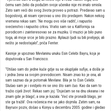
čemu sam želio da podučim svoje učenike nije mi imalo smisla.
Zato sam veći dio svog života proveo u potrazi. Predavao sam u
bogosloviji, ali nisam vjerovao u ono što predajem. Nakon nekog
vremena rekao sam: ‘Ne mogu ovo više raditi’, i napustio
svećenstvo i napustio crkvu. Vratio sam se u Kaliforniju sa
porodicom i zainteresovao se za muziku. U muzici je bilo puno
toga, ali moje srce je bilo prazno. Aplauzi ljudi su bili prelijepi, ali
nešto je nedostajalo”, priča Fenter.
Kasnije je upoznao Mevlaninu unuku Esin Celebi Bayru, koja je
doputovala u San Francisco.
“Otišao sam do jedne kuće gdje su se okupljale sufije, a došla je
i jedna žena sa svojim prevodiocem. Nisam znao ko je ona, ali
sam saznao da je potomak Mevlane. Bila je to Esin Celebi.
Slušao sam je i svidjelo mi se ono što sam čuo. Kao da sam to
tražio cijeli život. Rekao sam joj: ‘Osjećam se na dnu okeana i ne
znam gde je blago’, a ona je kazala: ‘Već ste pronašli blago, jer
ste ga tražili’. Ova rečenica me se jako dojmila. Zatim sam, na
Bayruov poziv, došao u Konyu u decembru 2005. godine i gledao