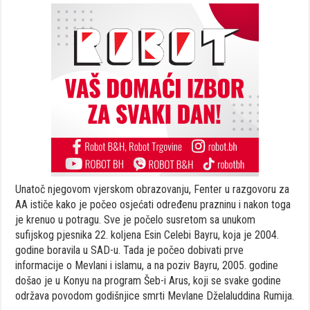
Unatoč njegovom vjerskom obrazovanju, Fenter u razgovoru za
AA ističe kako je počeo osjećati određenu prazninu i nakon toga
je krenuo u potragu. Sve je počelo susretom sa unukom
sufijskog pjesnika 22. koljena Esin Celebi Bayru, koja je 2004.
godine boravila u SAD-u. Tada je počeo dobivati prve
informacije o Mevlani i islamu, a na poziv Bayru, 2005. godine
došao je u Konyu na program Šeb-i Arus, koji se svake godine
održava povodom godišnjice smrti Mevlane Dželaluddina Rumija.