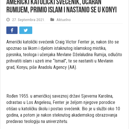
Američki katolički svećenik, očaran
Rumijem, primio islam i nastanio se u Konyi
27. Septembra 2021.
Aktuelno
Američki katolički svećenik Craig Victor Fenter je, nakon što se
upoznao sa likom i djelom istaknutog islamskog mistika,
pjesnika, teologa i učenjaka Mevlane Dželaludina Rumija, odlučito
prihvatiti islam i uzeti ime “Ismail”, te se nastaniti u Mevlanin
grad, Konyu, piše Anadolu Agency (AA).
Rođen 1955. u američkoj saveznoj državi Sjeverna Karolina,
odrastao u Los Angelesu, Fenter je željom njegove porodice
otišao u katoličku školu i postao svećenik. Bio je ​u službi oko 10
godina, a potom je nakon steknutog akademskog obrazovanja
predavao teologiju na univerzitetu.