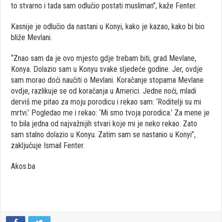
to stvarno i tada sam odlučio postati musliman”, kaže Fenter.
Kasnije je odlučio da nastani u Konyi, kako je kazao, kako bi bio
bliže Mevlani.
“Znao sam da je ovo mjesto gdje trebam biti, grad Mevlane,
Konya. Dolazio sam u Konyu svake sljedeće godine. Jer, ovdje
sam morao doći naučiti o Mevlani. Koračanje stopama Mevlane
ovdje, razlikuje se od koračanja u Americi. Jedne noći, mladi
derviš me pitao za moju porodicu i rekao sam: ‘Roditelji su mi
mrtvi.’ Pogledao me i rekao: ‘Mi smo tvoja porodica.’ Za mene je
to bila jedna od najvažnijih stvari koje mi je neko rekao. Zato
sam stalno dolazio u Konyu. Zatim sam se nastanio u Konyi”,
zaključuje Ismail Fenter.
Akos.ba