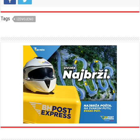
Tags
IZDVOJENO