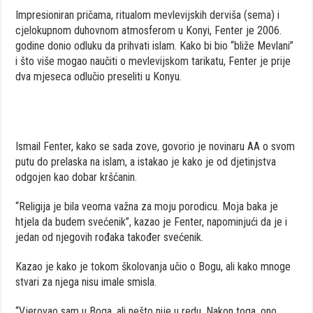
Impresioniran pričama, ritualom mevlevijskih derviša (sema) i
cjelokupnom duhovnom atmosferom u Konyi, Fenter je 2006.
godine donio odluku da prihvati islam. Kako bi bio “bliže Mevlani”
i što više mogao naučiti o mevlevijskom tarikatu, Fenter je prije
dva mjeseca odlučio preseliti u Konyu.
Ismail Fenter, kako se sada zove, govorio je novinaru AA o svom
putu do prelaska na islam, a istakao je kako je od djetinjstva
odgojen kao dobar kršćanin.
“Religija je bila veoma važna za moju porodicu. Moja baka je
htjela da budem svećenik”, kazao je Fenter, napominjući da je i
jedan od njegovih rođaka također svećenik.
Kazao je kako je tokom školovanja učio o Bogu, ali kako mnoge
stvari za njega nisu imale smisla.
“Vjerovao sam u Boga, ali nešto nije u redu. Nakon toga, ono