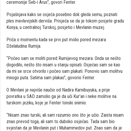
ceremonije Seb-i Arus”, govori Fenter.
Pojašnjava kako se osjeća posebno dok gleda semu, poznati
ples mevlevijskih derviša. Prisjeća se da je tokom posjete gradu
Konya, u centralnoj Turskoj, posjetio i Mevlanin muzej.
Priča o momentu kada se prvi put molio pored mezara
Dželaludina Rumija.
“Počeo sam se moliti pored Rumijevog mezara. Onda se nešto
dogodilo, nešto što nisam u stanju opisati. Osjećao sam se kao
da mi se srce otvorilo i počeo sam plakati. Ponovio sam molitvu
mnogo puta. Satima sam plakao”, govorio Fenter.
O Mevlani je najviše naučio od Nadira Karnibuyuka, a prije
povratka u SAD zamolio ga je da uči Kur’an i neke molitve na
turskom jeziku, koje je Fenter tonski snimio.
“Nisam znao turski, ali sam razumio ono što je učio. Zaista nisam
znao prevod toga, ali sam to duboko osjećao. Tada sam bio
svjestan da je Mevlanin put i Muhammedov put. Znao sam da je