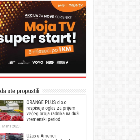
a ste propustili
ORANGE PLUS d.o.o
raspisuje oglas za prijem
većeg broja radnika na duži
vremenski period
. Marta 2023.
Užas u Americi: