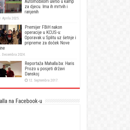
Automobilom uletio u kamp
za djecu. Ima ih mrtvih i
ranjenih
. Aprila 2025.
Premijer FBiH nakon
operacije u KCUS-u:
Oporavak u Splitu uz šetnje i
pripreme za doček Nove
ine
. Decembra 2024.
Reportaža Mahalla.ba: Haris
Prozo u posjeti državi
Danskoj
12. Septembra 2017.
lla na Facebook-u