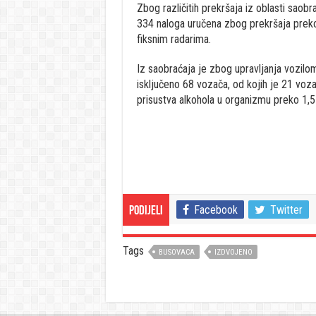
Zbog različitih prekršaja iz oblasti saob
334 naloga uručena zbog prekršaja prekor
fiksnim radarima.
Iz saobraćaja je zbog upravljanja vozilo
isključeno 68 vozača, od kojih je 21 voz
prisustva alkohola u organizmu preko 1,5
Facebook
Twitter
Podijeli
Tags
BUSOVACA
IZDVOJENO