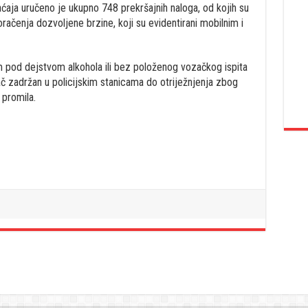
raćaja uručeno je ukupno 748 prekršajnih naloga, od kojih su
ačenja dozvoljene brzine, koji su evidentirani mobilnim i
m pod dejstvom alkohola ili bez položenog vozačkog ispita
ač zadržan u policijskim stanicama do otriježnjenja zbog
 promila.