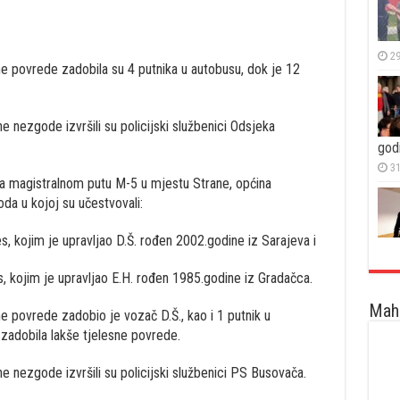
29
e povrede zadobila su 4 putnika u autobusu, dok je 12
e nezgode izvršili su policijski službenici Odsjeka
god
31
a magistralnom putu M-5 u mjestu Strane, općina
da u kojoj su učestvovali:
 kojim je upravljao D.Š. rođen 2002.godine iz Sarajeva i
kojim je upravljao E.H. rođen 1985.godine iz Gradačca.
Maha
e povrede zadobio je vozač D.Š., kao i 1 putnik u
 zadobila lakše tjelesne povrede.
e nezgode izvršili su policijski službenici PS Busovača.