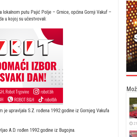
 lokalnom putu Pajić Polje – Grnice, općina Gornji Vakuf –
 u kojoj su učestvovali:
Možd
m je upravljala S.Z. rođena 1992.godine iz Gornjeg Vakufa
21
jao A.D. rođen 1992.godine iz Bugojna.