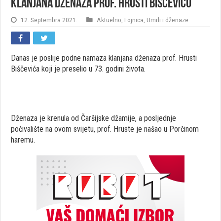
Klanjana dženaza prof. Hrusti Biščeviću
12. Septembra 2021.
Aktuelno
,
Fojnica
,
Umrli i dženaze
Danas je poslije podne namaza klanjana dženaza prof. Hrusti
Biščevića koji je preselio u 73. godini života.
Dženaza je krenula od Čaršijske džamije, a posljednje
počivalište na ovom svijetu, prof. Hruste je našao u Porčinom
haremu.