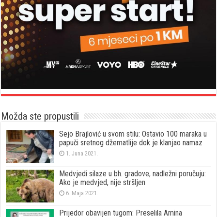
Možda ste propustili
Sejo Brajlović u svom stilu: Ostavio 100 maraka u
papuči sretnog džematlije dok je klanjao namaz
1. Juna 2021.
Medvjedi silaze u bh. gradove, nadležni poručuju:
Ako je medvjed, nije stršljen
6. Maja 2021.
Prijedor obavijen tugom: Preselila Amina