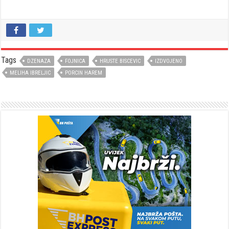
Tags
DZENAZA
FOJNICA
HRUSTE BISCEVIC
IZDVOJENO
MELIHA IBRELJIC
PORCIN HAREM