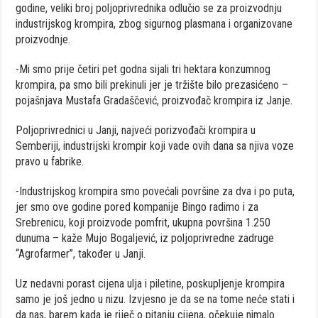
godine, veliki broj poljoprivrednika odlučio se za proizvodnju
industrijskog krompira, zbog sigurnog plasmana i organizovane
proizvodnje.
-Mi smo prije četiri pet godna sijali tri hektara konzumnog
krompira, pa smo bili prekinuli jer je tržište bilo prezasićeno –
pojašnjava Mustafa Gradaščević, proizvođač krompira iz Janje.
Poljoprivrednici u Janji, najveći porizvođači krompira u
Semberiji, industrijski krompir koji vade ovih dana sa njiva voze
pravo u fabrike.
-Industrijskog krompira smo povećali površine za dva i po puta,
jer smo ove godine pored kompanije Bingo radimo i za
Srebrenicu, koji proizvode pomfrit, ukupna površina 1.250
dunuma – kaže Mujo Bogaljević, iz poljoprivredne zadruge
“Agrofarmer”, također u Janji.
Uz nedavni porast cijena ulja i piletine, poskupljenje krompira
samo je još jedno u nizu. Izvjesno je da se na tome neće stati i
da nas, barem kada je riječ o pitanju cijena, očekuje nimalo