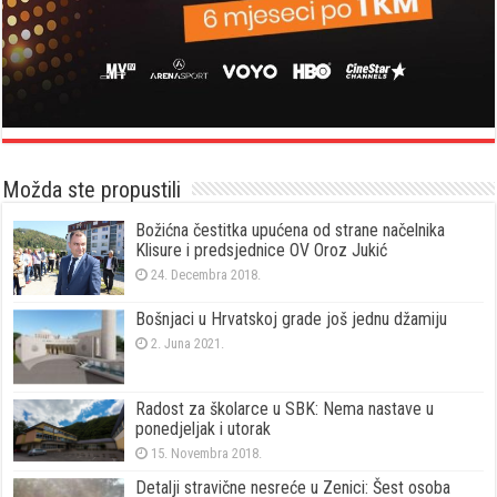
Možda ste propustili
Božićna čestitka upućena od strane načelnika
Klisure i predsjednice OV Oroz Jukić
24. Decembra 2018.
Bošnjaci u Hrvatskoj grade još jednu džamiju
2. Juna 2021.
Radost za školarce u SBK: Nema nastave u
ponedjeljak i utorak
15. Novembra 2018.
Detalji stravične nesreće u Zenici: Šest osoba