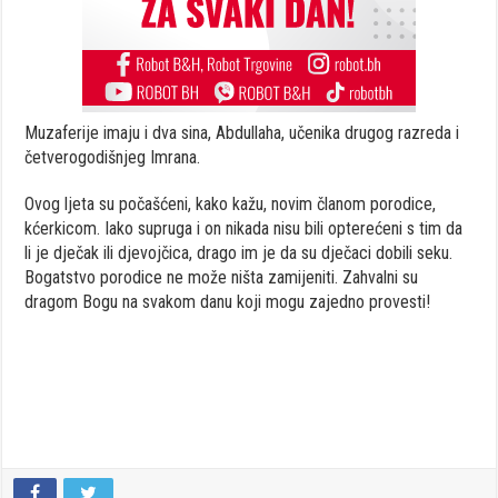
Muzaferije imaju i dva sina, Abdullaha, učenika drugog razreda i
četverogodišnjeg Imrana.
Ovog ljeta su počašćeni, kako kažu, novim članom porodice,
kćerkicom. Iako supruga i on nikada nisu bili opterećeni s tim da
li je dječak ili djevojčica, drago im je da su dječaci dobili seku.
Bogatstvo porodice ne može ništa zamijeniti. Zahvalni su
dragom Bogu na svakom danu koji mogu zajedno provesti!