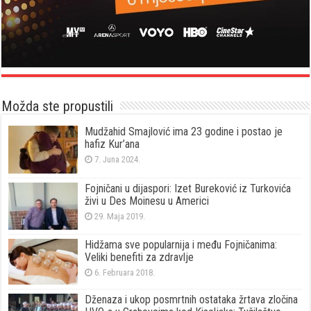
Možda ste propustili
Mudžahid Smajlović ima 23 godine i postao je
hafiz Kur’ana
7. Juna 2024.
Fojničani u dijaspori: Izet Bureković iz Turkovića
živi u Des Moinesu u Americi
29. Maja 2019.
Hidžama sve popularnija i među Fojničanima:
Veliki benefiti za zdravlje
6. Februara 2018.
Dženaza i ukop posmrtnih ostataka žrtava zločina