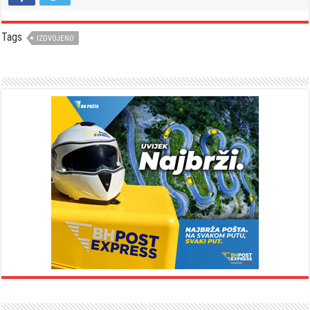
Tags
IZDVOJENO