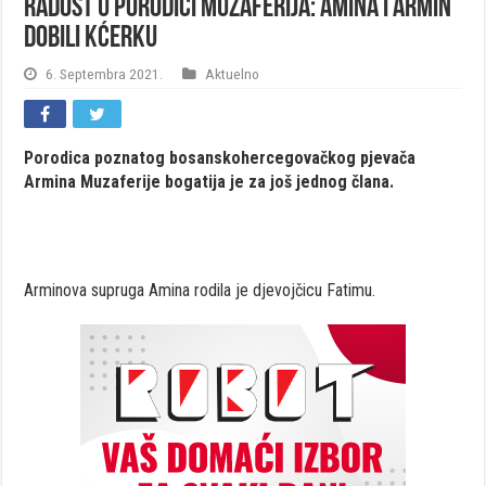
Radost u porodici Muzaferija: Amina i Armin
dobili kćerku
6. Septembra 2021.
Aktuelno
Porodica poznatog bosanskohercegovačkog pjevača
Armina Muzaferije bogatija je za još jednog člana.
Arminova supruga Amina rodila je djevojčicu Fatimu.