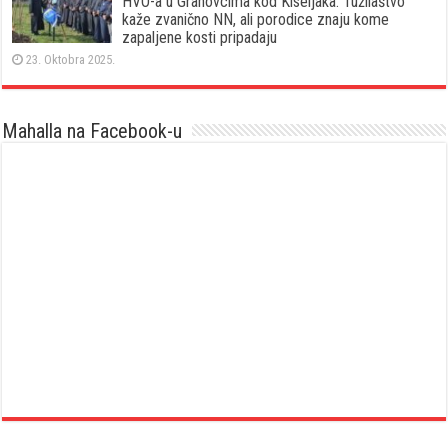
HVO-a u Grahovcima kod Kiseljaka: Tužilaštvo
kaže zvanično NN, ali porodice znaju kome
zapaljene kosti pripadaju
23. Oktobra 2025.
Mahalla na Facebook-u