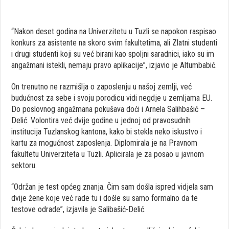
“Nakon deset godina na Univerzitetu u Tuzli se napokon raspisao
konkurs za asistente na skoro svim fakultetima, ali Zlatni studenti
i drugi studenti koji su već birani kao spoljni saradnici, iako su im
angažmani istekli, nemaju pravo aplikacije”, izjavio je Altumbabić.
On trenutno ne razmišlja o zaposlenju u našoj zemlji, već
budućnost za sebe i svoju porodicu vidi negdje u zemljama EU.
Do poslovnog angažmana pokušava doći i Arnela Salihbašić –
Delić. Volontira već dvije godine u jednoj od pravosudnih
institucija Tuzlanskog kantona, kako bi stekla neko iskustvo i
kartu za mogućnost zaposlenja. Diplomirala je na Pravnom
fakultetu Univerziteta u Tuzli. Aplicirala je za posao u javnom
sektoru.
“Održan je test općeg znanja. Čim sam došla ispred vidjela sam
dvije žene koje već rade tu i došle su samo formalno da te
testove odrade”, izjavila je Salibašić-Delić.