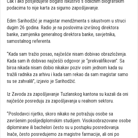
Čak i ako posjedujete bogato iskustvo s odličnim biografskim
podacima to nije karta za sigurno zapošljavanje.
Edim Sarihodžić je magistar mendžmenta s iskustvom u struci
dugim 26 godina. Radio je na poslovima izvršnog direktora
banke, zamjenika generalnog direktora banke, savjetnika,
samostalnog referenta.
“Kada sam tražio posao, najčešće nisam dobivao obrazloženja.
Kada sam ih dobivao najčešči odgovor je “prekvalifikovan”. Sa
biroa nikada nisam dobio nikakav poziv osim jednom kada su
tražili radnika za arhivu i kada sam rekao da sam magistar samo
su se zahvalili”, izjavio je Sarihodžić.
Iz Zavoda za zapošljavanje Tuzlanskog kantona su kazali da oni
najčešće posreduju za zapošljavanja u realnom sektoru.
“Poslodavci rijetko, skoro nikako ne potražuju osobe sa
završenim poslijediplomskim studijem. Visokoobrazovane osobe
diplomirane ili bachelori često su u postupku posredovanja.
Inače, često posredujemo za magistre farmacije, ali oni po