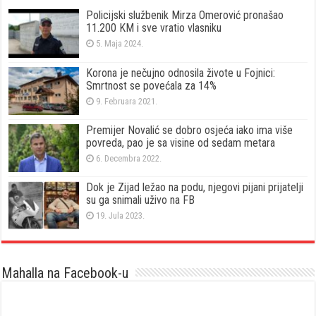
Policijski službenik Mirza Omerović pronašao
11.200 KM i sve vratio vlasniku
5. Maja 2024.
Korona je nečujno odnosila živote u Fojnici:
Smrtnost se povećala za 14%
9. Februara 2021.
Premijer Novalić se dobro osjeća iako ima više
povreda, pao je sa visine od sedam metara
6. Decembra 2022.
Dok je Zijad ležao na podu, njegovi pijani prijatelji
su ga snimali uživo na FB
19. Jula 2023.
Mahalla na Facebook-u