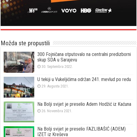
Možda ste propustili
300 Fojničana otputovalo na centralni predizborni
skup SDA u Sarajevu
30. Septembra 2022.
U tekiji u Vukeljićima održan 241. mevlud po redu
29. Augusta 2021.
Na Bolji svijet je preselio Adem Hodžić iz Kaćuna
26. Novembra 2021.
Na Bolji svijet je preselio FAZLIBAŠIĆ (ADEM)
IZET iz Kreševa