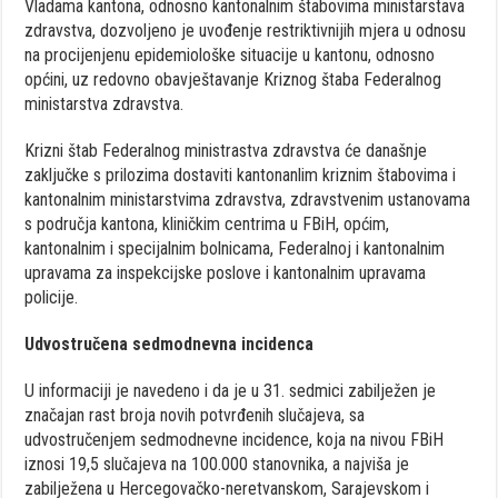
Vladama kantona, odnosno kantonalnim štabovima ministarstava
zdravstva, dozvoljeno je uvođenje restriktivnijih mjera u odnosu
na procijenjenu epidemiološke situacije u kantonu, odnosno
općini, uz redovno obavještavanje Kriznog štaba Federalnog
ministarstva zdravstva.
Krizni štab Federalnog ministrastva zdravstva će današnje
zaključke s prilozima dostaviti kantonanlim kriznim štabovima i
kantonalnim ministarstvima zdravstva, zdravstvenim ustanovama
s područja kantona, kliničkim centrima u FBiH, općim,
kantonalnim i specijalnim bolnicama, Federalnoj i kantonalnim
upravama za inspekcijske poslove i kantonalnim upravama
policije.
Udvostručena sedmodnevna incidenca
U informaciji je navedeno i da je u 31. sedmici zabilježen je
značajan rast broja novih potvrđenih slučajeva, sa
udvostručenjem sedmodnevne incidence, koja na nivou FBiH
iznosi 19,5 slučajeva na 100.000 stanovnika, a najviša je
zabilježena u Hercegovačko-neretvanskom, Sarajevskom i