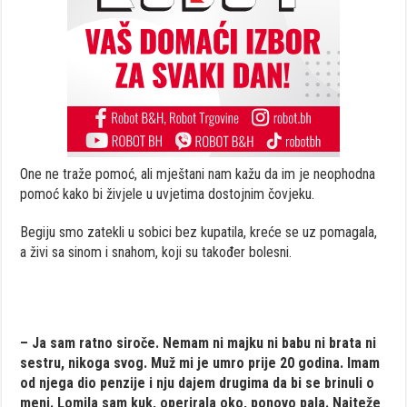
One ne traže pomoć, ali mještani nam kažu da im je neophodna
pomoć kako bi živjele u uvjetima dostojnim čovjeku.
Begiju smo zatekli u sobici bez kupatila, kreće se uz pomagala,
a živi sa sinom i snahom, koji su također bolesni.
– Ja sam ratno siroče. Nemam ni majku ni babu ni brata ni
sestru, nikoga svog. Muž mi je umro prije 20 godina. Imam
od njega dio penzije i nju dajem drugima da bi se brinuli o
meni. Lomila sam kuk, operirala oko, ponovo pala. Najteže