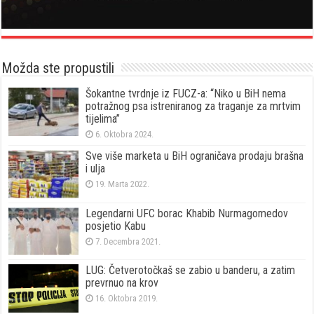
Možda ste propustili
Šokantne tvrdnje iz FUCZ-a: “Niko u BiH nema
potražnog psa istreniranog za traganje za mrtvim
tijelima”
6. Oktobra 2024.
Sve više marketa u BiH ograničava prodaju brašna
i ulja
19. Marta 2022.
Legendarni UFC borac Khabib Nurmagomedov
posjetio Kabu
7. Decembra 2021.
LUG: Četverotočkaš se zabio u banderu, a zatim
prevrnuo na krov
16. Oktobra 2019.