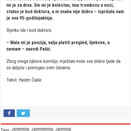
mi je za drva. Sin mi je bolestan, ima trombozu u nozi,
stalno je kod doktora, a ni snaha nije dobro – ispričala nam
je ova 95-godišnjakinja.
Rijetko ide i kod doktora.
– Mala mi je penzija, valja platiti pregled, lijekove, a
nemam – navodi Pašić.
Zbog svega njihove komšije, mještani mole sve dobre ljude da
se uključe i pomognu ovim ženama.
Tekst: Hazim Čukle
Tags
FOJNICA
IZDVOJENO
ZIVCICI