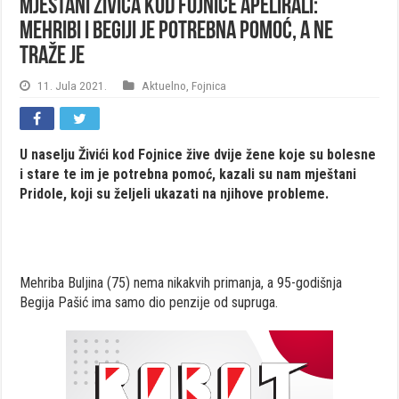
Mještani Živića kod Fojnice apelirali:
Mehribi i Begiji je potrebna pomoć, a ne
traže je
11. Jula 2021.
Aktuelno
,
Fojnica
U naselju Živići kod Fojnice žive dvije žene koje su bolesne
i stare te im je potrebna pomoć, kazali su nam mještani
Pridole, koji su željeli ukazati na njihove probleme.
Mehriba Buljina (75) nema nikakvih primanja, a 95-godišnja
Begija Pašić ima samo dio penzije od supruga.