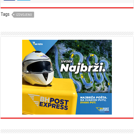
Tags
IZDVOJENO