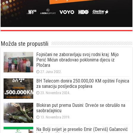
Možda ste propustili
Fojničani ne zaboravljaju svoj rodni kraj: Mijo
Perić Mićun obradovao poklonima djecu iz
Pločara
27. Juna 2022.
BH Telecom donira 250.000,00 KM opštini Fojnica
za sanaciju posljedica poplava
23. Novembra 2024.
Blokiran put prema Dusini: Drveće se obrušilo na
saobraćajnicu
13. Novembra 2019.
Na Bolji svijet je preselio Emir (Derviš) Gačanović