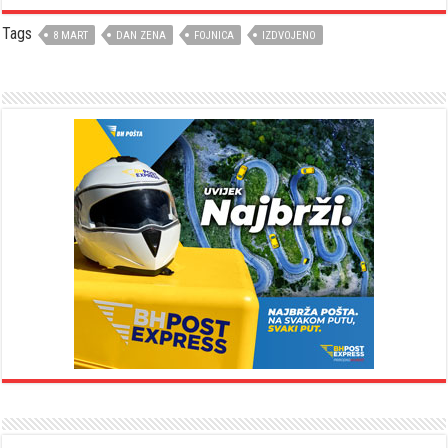
Tags
8 MART
DAN ZENA
FOJNICA
IZDVOJENO