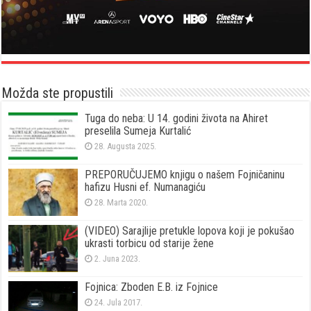
Možda ste propustili
Tuga do neba: U 14. godini života na Ahiret
preselila Sumeja Kurtalić
28. Augusta 2025.
PREPORUČUJEMO knjigu o našem Fojničaninu
hafizu Husni ef. Numanagiću
28. Marta 2020.
(VIDEO) Sarajlije pretukle lopova koji je pokušao
ukrasti torbicu od starije žene
2. Juna 2023.
Fojnica: Zboden E.B. iz Fojnice
24. Jula 2017.