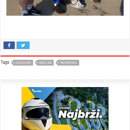
Tags
IZDVOJENO
KISELJAK
TAEKWONDO