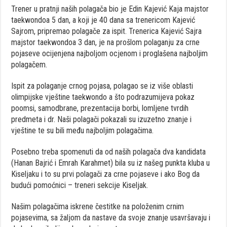
Trener u pratnji naših polagača bio je Edin Kajević Kaja majstor
taekwondoa 5 dan, a koji je 40 dana sa trenericom Kajević
Sajrom, pripremao polagače za ispit. Trenerica Kajević Sajra
majstor taekwondoa 3 dan, je na prošlom polaganju za crne
pojaseve ocijenjena najboljom ocjenom i proglašena najboljim
polagačem.
Ispit za polaganje crnog pojasa, polagao se iz više oblasti
olimpijske vještine taekwondo a što podrazumijeva pokaz
poomsi, samodbrane, prezentacija borbi, lomljene tvrdih
predmeta i dr. Naši polagači pokazali su izuzetno znanje i
vještine te su bili među najboljim polagačima.
Posebno treba spomenuti da od naših polagača dva kandidata
(Hanan Bajrić i Emrah Karahmet) bila su iz našeg punkta kluba u
Kiseljaku i to su prvi polagači za crne pojaseve i ako Bog da
budući pomoćnici – treneri sekcije Kiseljak.
Našim polagačima iskrene čestitke na položenim crnim
pojasevima, sa žaljom da nastave da svoje znanje usavršavaju i