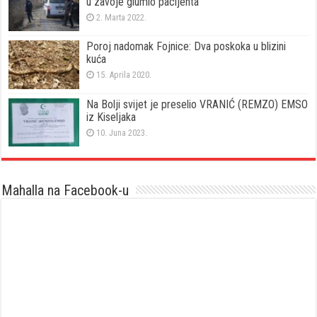
u zavoje glumio pacijenta
2. Marta 2022.
Poroj nadomak Fojnice: Dva poskoka u blizini
kuća
15. Aprila 2020.
Na Bolji svijet je preselio VRANIĆ (REMZO) EMSO
iz Kiseljaka
10. Juna 2023.
Mahalla na Facebook-u