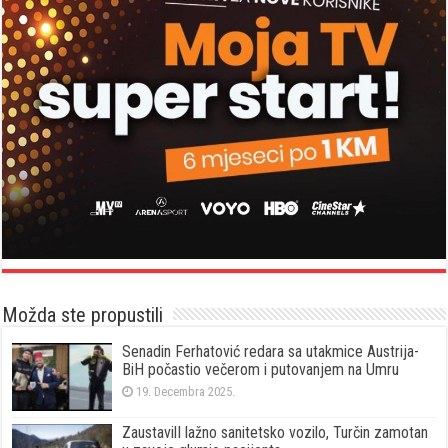
Možda ste propustili
Senadin Ferhatović redara sa utakmice Austrija-
BiH počastio večerom i putovanjem na Umru
19. Decembra 2025.
ZaustavilI lažno sanitetsko vozilo, Turčin zamotan