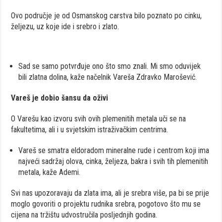
Ovo područje je od Osmanskog carstva bilo poznato po cinku,
željezu, uz koje ide i srebro i zlato.
Sad se samo potvrđuje ono što smo znali. Mi smo oduvijek
bili zlatna dolina, kaže načelnik Vareša Zdravko Marošević.
Vareš je dobio šansu da oživi
O Varešu kao izvoru svih ovih plemenitih metala uči se na
fakultetima, ali i u svjetskim istraživačkim centrima.
Vareš se smatra eldoradom mineralne rude i centrom koji ima
najveći sadržaj olova, cinka, željeza, bakra i svih tih plemenitih
metala, kaže Ademi.
Svi nas upozoravaju da zlata ima, ali je srebra više, pa bi se prije
moglo govoriti o projektu rudnika srebra, pogotovo što mu se
cijena na tržištu udvostručila posljednjih godina.