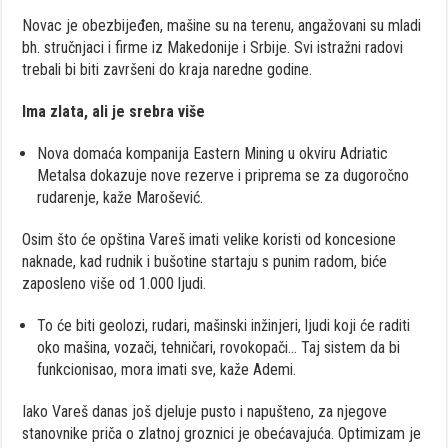
Novac je obezbijeđen, mašine su na terenu, angažovani su mladi
bh. stručnjaci i firme iz Makedonije i Srbije. Svi istražni radovi
trebali bi biti završeni do kraja naredne godine.
Ima zlata, ali je srebra više
Nova domaća kompanija Eastern Mining u okviru Adriatic
Metalsa dokazuje nove rezerve i priprema se za dugoročno
rudarenje, kaže Marošević.
Osim što će opština Vareš imati velike koristi od koncesione
naknade, kad rudnik i bušotine startaju s punim radom, biće
zaposleno više od 1.000 ljudi.
To će biti geolozi, rudari, mašinski inžinjeri, ljudi koji će raditi
oko mašina, vozači, tehničari, rovokopači… Taj sistem da bi
funkcionisao, mora imati sve, kaže Ademi.
Iako Vareš danas još djeluje pusto i napušteno, za njegove
stanovnike priča o zlatnoj groznici je obećavajuća. Optimizam je