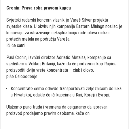
Cronin: Prava roba pravom kupcu
Svjetski rudarski koncern vlasnik je Vareš Silver projekta
svjetske klase. U okviru njih kompanija Eastern Miningn nosilac je
koncesije za istraživanje i eksploataciju rude olova cinka i
pratećih metala na području Vareša.
Ići će sami
Paul Cronin, izvršni direktor Adriatic Metalsa, kompanije sa
sjedištem u Velikoj Britaniji, kaže da će podzemni kop Rupice
proizvoditi dvije vrste koncentrata – cink i olovo,
piše
Oslobođenje.
Koncentrate ćemo odavde transportovati željeznicom do luka
u Hrvatskoj, odakle će ići kupcima u Kini, Koreji i Evropi.
Ulažemo puno truda i vremena da osiguramo da ispravan
proizvod prodajemo pravim osobama, kaže on.