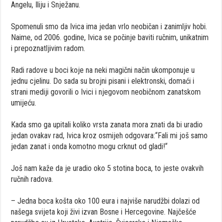
Angelu, Iliju i Snježanu.
Spomenuli smo da Ivica ima jedan vrlo neobičan i zanimljiv hobi.
Naime, od 2006. godine, Ivica se počinje baviti ručnim, unikatnim
i prepoznatljivim radom.
Radi radove u boci koje na neki magični način ukomponuje u
jednu cjelinu. Do sada su brojni pisani i elektronski, domaći i
strani mediji govorili o Ivici i njegovom neobičnom zanatskom
umijeću.
Kada smo ga upitali koliko vrsta zanata mora znati da bi uradio
jedan ovakav rad, Ivica kroz osmijeh odgovara:“Fali mi još samo
jedan zanat i onda komotno mogu crknut od gladi!“
Još nam kaže da je uradio oko 5 stotina boca, to jeste ovakvih
ručnih radova.
– Jedna boca košta oko 100 eura i najviše narudžbi dolazi od
našega svijeta koji živi izvan Bosne i Hercegovine. Najčešće