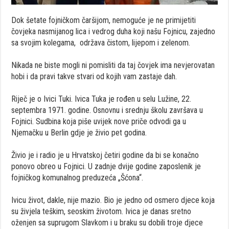
Dok šetate fojničkom čaršijom, nemoguće je ne primijetiti
čovjeka nasmijanog lica i vedrog duha koji našu Fojnicu, zajedno
sa svojim kolegama, održava čistom, lijepom i zelenom.
Nikada ne biste mogli ni pomisliti da taj čovjek ima nevjerovatan
hobi i da pravi takve stvari od kojih vam zastaje dah.
Riječ je o Ivici Tuki. Ivica Tuka je rođen u selu Lužine, 22.
septembra 1971. godine. Osnovnu i srednju školu završava u
Fojnici. Sudbina koja piše uvijek nove priče odvodi ga u
Njemačku u Berlin gdje je živio pet godina.
Živio je i radio je u Hrvatskoj četiri godine da bi se konačno
ponovo obreo u Fojnici. U zadnje dvije godine zaposlenik je
fojničkog komunalnog preduzeća „Šćona“.
Ivicu život, dakle, nije mazio. Bio je jedno od osmero djece koja
su živjela teškim, seoskim životom. Ivica je danas sretno
oženjen sa suprugom Slavkom i u braku su dobili troje djece