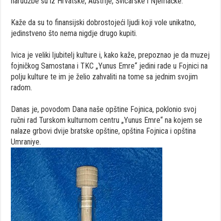
narudžbe su iz Hrvatske, Austrije, Švicarske i Njemačke.
Kaže da su to finansijski dobrostojeći ljudi koji vole unikatno,
jedinstveno što nema nigdje drugo kupiti.
Ivica je veliki ljubitelj kulture i, kako kaže, prepoznao je da muzej
fojničkog Samostana i TKC „Yunus Emre“ jedini rade u Fojnici na
polju kulture te im je želio zahvaliti na tome sa jednim svojim
radom.
Danas je, povodom Dana naše opštine Fojnica, poklonio svoj
ručni rad Turskom kulturnom centru „Yunus Emre“ na kojem se
nalaze grbovi dvije bratske opštine, opština Fojnica i opština
Umraniye.