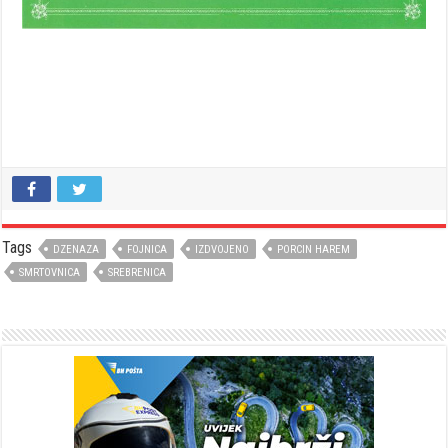
Tags
DZENAZA
FOJNICA
IZDVOJENO
PORCIN HAREM
SMRTOVNICA
SREBRENICA