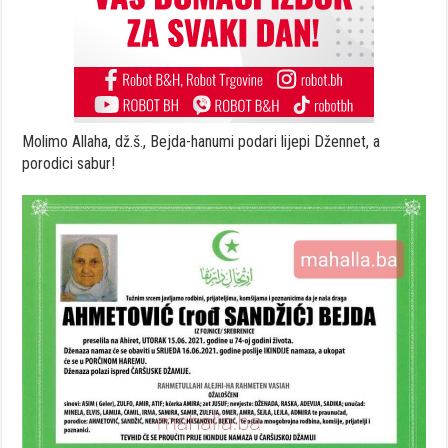
Molimo Allaha, dž.š., Bejda-hanumi podari lijepi Džennet, a
porodici sabur!