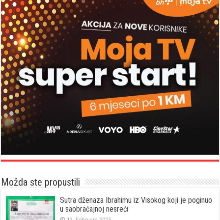
Možda ste propustili
Sutra dženaza Ibrahimu iz Visokog koji je poginuo
u saobraćajnoj nesreći
12. Februara 2025.