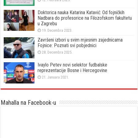
Doktorica nauka Katarina Katavić: Od fojničkih
Nadbara do profesorice na Filozofskom fakultetu
u Zagrebu
19. Decembra 2023.
Završeni izbori u svim mjesnim zajednicama
Fojnice: Poznati svi pobjednici
28. Decembra 2025.
Ivaylo Petev novi selektor fudbalske
reprezentacije Bosne i Hercegovine
21. Januara 2021.
Mahalla na Facebook-u