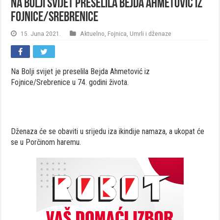
Na Bolji svijet preselila Bejda Ahmetović iz
Fojnice/Srebrenice
15. Juna 2021.
Aktuelno
,
Fojnica
,
Umrli i dženaze
Na Bolji svijet je preselila Bejda Ahmetović iz
Fojnice/Srebrenice u 74. godini života.
Dženaza će se obaviti u srijedu iza ikindije namaza, a ukopat će
se u Porčinom haremu.