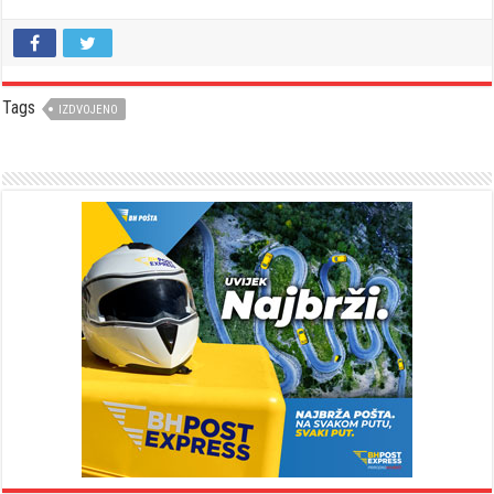
Tags
IZDVOJENO