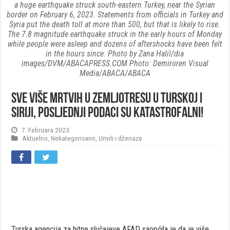
a huge earthquake struck south-eastern Turkey, near the Syrian
border on February 6, 2023. Statements from officials in Turkey and
Syria put the death toll at more than 500, but that is likely to rise.
The 7.8 magnitude earthquake struck in the early hours of Monday
while people were asleep and dozens of aftershocks have been felt
in the hours since. Photo by Zana Halil/dia
images/DVM/ABACAPRESS.COM Photo: Demiroren Visual
Media/ABACA/ABACA
Sve više mrtvih u zemljotresu u Turskoj i
Siriji, posljednji podaci su katastrofalni!
7. Februara 2023.
Aktuelno
,
Nekategorisano
,
Umrli i dženaze
Turska agencija za hitne slučajeve AFAD saopćila je da je više