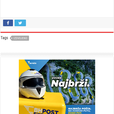
Tags
IZDVOJENO