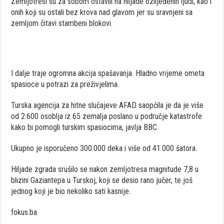
Zemljotresi su za sobom ostavili na hiljade ozlijeđenih ljudi, kao i
onih koji su ostali bez krova nad glavom jer su sravnjeni sa
zemljom čitavi stambeni blokovi.
I dalje traje ogromna akcija spašavanja. Hladno vrijeme ometa
spasioce u potrazi za preživjelima.
Turska agencija za hitne slučajeve AFAD saopćila je da je više
od 2.600 osoblja iz 65 zemalja poslano u područje katastrofe
kako bi pomogli turskim spasiocima, javlja BBC.
Ukupno je isporučeno 300.000 deka i više od 41.000 šatora.
Hiljade zgrada srušilo se nakon zemljotresa magnitude 7,8 u
blizini Gaziantepa u Turskoj, koji se desio rano jučer, te još
jednog koji je bio nekoliko sati kasnije.
fokus.ba