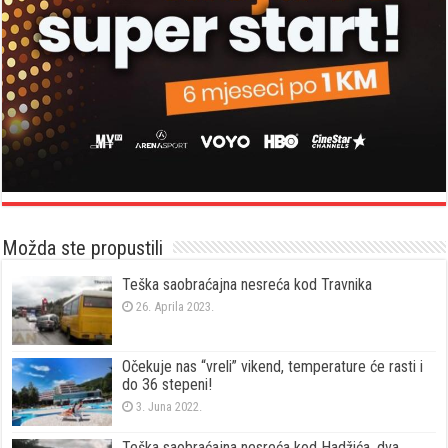
Možda ste propustili
Teška saobraćajna nesreća kod Travnika
26. Aprila 2023.
Očekuje nas “vreli” vikend, temperature će rasti i
do 36 stepeni!
3. Juna 2022.
Teška saobraćajna nesreća kod Hadžića, dva