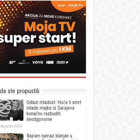
a ste propustili
Odlazi mladost: Hoće li smrt
mlade majke iz Sarajeva
konačno razbuditi
neodgovorne
 Augusta 2020.
Bajram namaz klanjan u