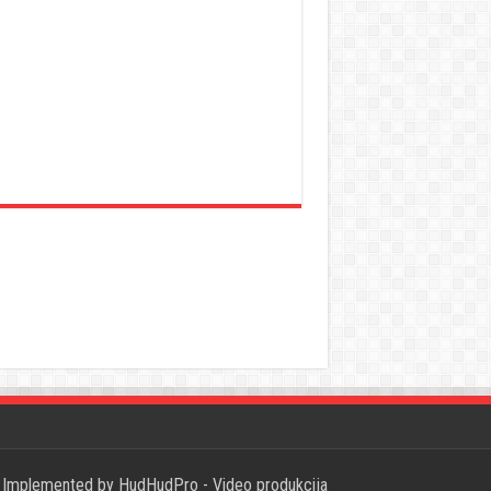
Implemented by
HudHudPro - Video produkcija