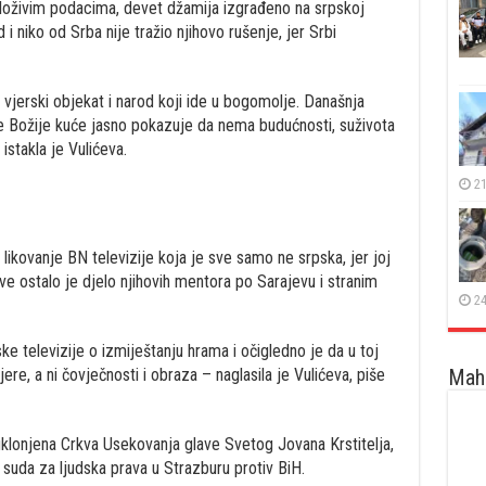
oloživim podacima, devet džamija izgrađeno na srpskoj
d i niko od Srba nije tražio njihovo rušenje, jer Srbi
i vjerski objekat i narod koji ide u bogomolje. Današnja
 Božije kuće jasno pokazuje da nema budućnosti, suživota
istakla je Vulićeva.
21
a likovanje BN televizije koja je sve samo ne srpska, jer joj
ve ostalo je djelo njihovih mentora po Sarajevu i stranim
24
ke televizije o izmiještanju hrama i očigledno je da u toj
Maha
re, a ni čovječnosti i obraza – naglasila je Vulićeva, piše
klonjena Crkva Usekovanja glave Svetog Jovana Krstitelja,
uda za ljudska prava u Strazburu protiv BiH.