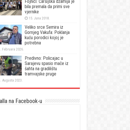
Fojnici: Čaršijska džamija je
bila premala da primi sve
vjernike
15. Juna 2018.
Veliko srce Semira iz
Gornjeg Vakufa: Poklanja
kuću porodici kojoj je
potrebna
. Februara 2026.
Predivno: Policajac u
Sarajevu spasio mače iz
šahta na gradilištu
tramvajske pruge
. Augusta 2023.
lla na Facebook-u