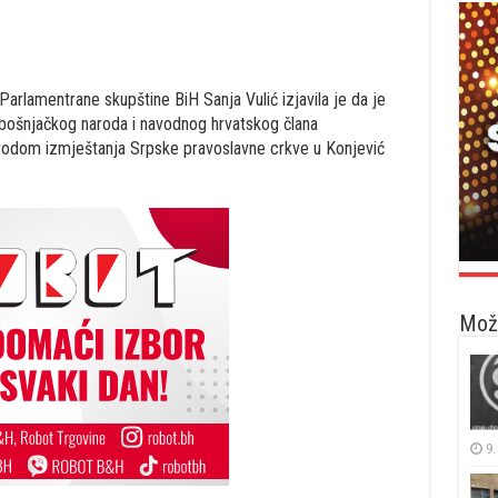
lamentrane skupštine BiH Sanja Vulić izjavila je da je
 bošnjačkog naroda i navodnog hrvatskog člana
vodom izmještanja Srpske pravoslavne crkve u Konjević
Možd
9.