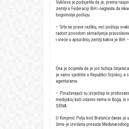
Vulićeva je podsjetila da je, prema rasp
zemlji u Federaciji BiH i naglasila da nika
bogomolje poštuju.
– Srbi ne prave razliku, već poštuju svak
radost povodom skrnavljenja pravoslavne
i sreće u apsurdnoj zemlji kakva je BiH – 
Ona je ocijenila da je još tužnija činjenic
je samo sjedište u Republici Srpskoj, a s
agenturama.
– Poražavajući su izvještaji te probosans
medijskoj kući odavno nema ni Boga, ni vje
SRNA.
U Konjević Polju kod Bratunca danas je u
čime je izvršena presuda Međunarodnog s