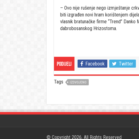
– Ovo nije rušenje nego izmještanje crkv
biti izgrađen novi hram korištenjem dijela
vlasnik bratunačke firme “Trend” Danko Mi
dabrobosanskog Hrizostoma.
Facebook
Twitter
Podijeli
Tags
IZDVOJENO
© Copyright 2026, All Rights Reserved