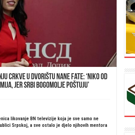
ju crkve u dvorištu nane Fate: ‘Niko od
mija, jer Srbi bogomolje poštuju’
njenica likovanje BN televizije koja je sve samo ne
ublici Srpskoj, a sve ostalo je djelo njihovih mentora