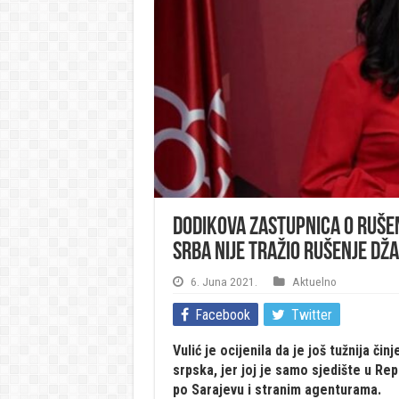
Dodikova zastupnica o rušen
Srba nije tražio rušenje dža
6. Juna 2021.
Aktuelno
Facebook
Twitter
Vulić je ocijenila da je još tužnija či
srpska, jer joj je samo sjedište u Rep
po Sarajevu i stranim agenturama.