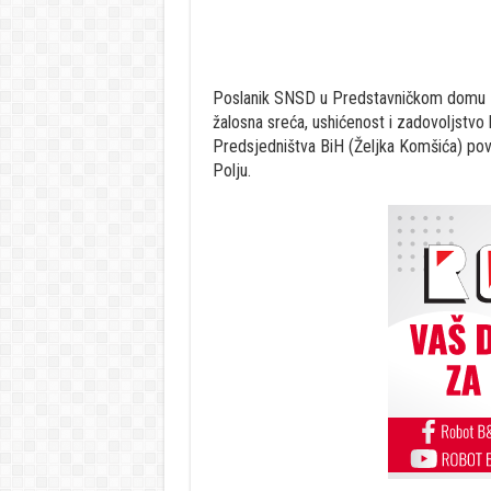
Poslanik SNSD u Predstavničkom domu Par
žalosna sreća, ushićenost i zadovoljstvo
Predsjedništva BiH (Željka Komšića) po
Polju.