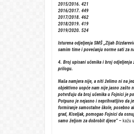
2015/2016. 421
2016/2017. 449
2017/2018. 462
2018/2019. 419
2019/2020. 524
Isturena odjeljenja SMŠ „Zijah Dizdarevi
samim time i povećanju norme sati za na
4. Broj upisani učenika i broj odjeljenja
prilogu.
Naša namjera nije, a niti želimo ni na je
objektivno uopće nam nije jasno zašto na
potvrđuju da broj učenika u Fojnici je p
Potpuno je nejasno i neprihvatljivo da j
formiranje samostalne škole, posebno ako
grad, Kiseljak, pomogao Fojnici da osnuj
samo željom za dobrobit djece” –
kažu u