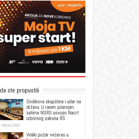
a ste propustili
Dodikova skupština i udar na
državu: U ranim jutarnjim
satima NSRS usvojio Nacrt
izbornog zakona RS
. Marta 2024.
Veliki požar večeras u