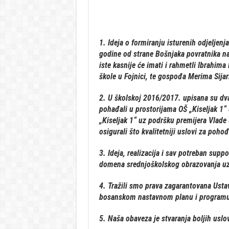
1. Ideja o formiranju isturenih odjeljenj
godine od strane Bošnjaka povratnika na 
iste kasnije će imati i rahmetli Ibrahima
škole u Fojnici, te gospođa Merima Sijar
2. U školskoj 2016/2017. upisana su dva 
pohađali u prostorijama OŠ „Kiseljak 1“ u
„Kiseljak 1“ uz podršku premijera Vlade
osigurali što kvalitetniji uslovi za poho
3. Ideja, realizacija i sav potreban suppo
domena srednjoškolskog obrazovanja uz 
4. Tražili smo prava zagarantovana Ust
bosanskom nastavnom planu i programu
5. Naša obaveza je stvaranja boljih uslo