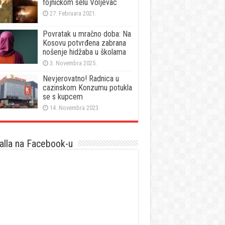
fojničkom selu Voljevac
27. Februara 2021.
Povratak u mračno doba: Na
Kosovu potvrđena zabrana
nošenje hidžaba u školama
3. Novembra 2025.
Nevjerovatno! Radnica u
cazinskom Konzumu potukla
se s kupcem
14. Novembra 2023.
lla na Facebook-u