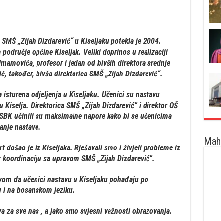
a SMŠ „Zijah Dizdarević“ u Kiseljaku potekla je 2004.
područje općine Kiseljak. Veliki doprinos u realizaciji
 Imamovića, profesor i jedan od bivših direktora srednje
ić, također, bivša direktorica SMŠ „Zijah Dizdarević“.
isturena odjeljenja u Kiseljaku. Učenici su nastavu
 Kiselja. Direktorica SMŠ „Zijah Dizdarević“ i direktor OŠ
 SBK učinili su maksimalne napore kako bi se učenicima
đanje nastave.
Maha
rt došao je iz Kiseljaka. Rješavali smo i živjeli probleme iz
koordinaciju sa upravom SMŠ „Zijah Dizdarević“.
avom da učenici nastavu u Kiseljaku pohađaju po
 i na bosanskom jeziku.
va za sve nas , a jako smo svjesni važnosti obrazovanja.