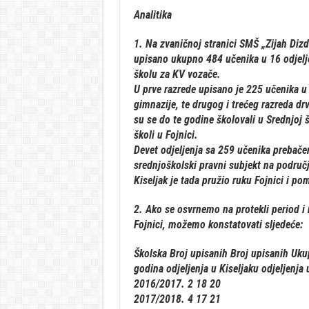
Analitika
1. Na zvaničnoj stranici SMŠ „Zijah Dizd
upisano ukupno 484 učenika u 16 odjelje
školu za KV vozače.
U prve razrede upisano je 225 učenika u 7
gimnazije, te drugog i trećeg razreda dr
su se do te godine školovali u Srednjoj 
školi u Fojnici.
Devet odjeljenja sa 259 učenika prebačen
srednjoškolski pravni subjekt na područj
Kiseljak je tada pružio ruku Fojnici i p
2. Ako se osvrnemo na protekli period i
Fojnici, možemo konstatovati sljedeće:
Školska Broj upisanih Broj upisanih Uk
godina odjeljenja u Kiseljaku odjeljenja 
2016/2017. 2 18 20
2017/2018. 4 17 21