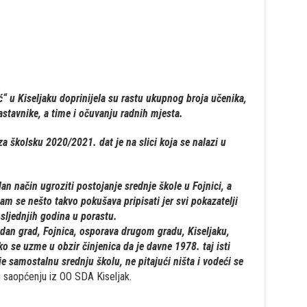
ć“ u Kiseljaku doprinijela su rastu ukupnog broja učenika,
stavnike, a time i očuvanju radnih mjesta.
 za školsku 2020/2021. dat je na slici koja se nalazi u
dan način ugroziti postojanje srednje škole u Fojnici, a
m se nešto takvo pokušava pripisati jer svi pokazatelji
osljednjih godina u porastu.
edan grad, Fojnica, osporava drugom gradu, Kiseljaku,
 se uzme u obzir činjenica da je davne 1978. taj isti
e samostalnu srednju školu, ne pitajući ništa i vodeći se
 saopćenju iz OO SDA Kiseljak.