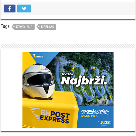
Tags
IZDVOJENO
KISELJAK