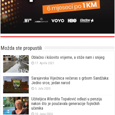
Možda ste propustili
Oblačno i kišovito vrijeme, a stiže nam i snijeg
17. Aprila 2021.
Sarajevska Vijećnica večeras s grbom Sandžaka:
Jedno srce, jedan narod
5. Jula 2020.
Učiteljica Aferdita Topalović odlazi u penziju
nakon što je poučavala generacije fojničkih
učenika
10. Juna 2024.