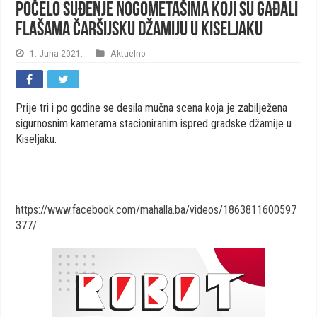
Počelo suđenje nogometašima koji su gađali
flašama Čaršijsku džamiju u Kiseljaku
1. Juna 2021.
Aktuelno
Prije tri i po godine se desila mučna scena koja je zabilježena
sigurnosnim kamerama stacioniranim ispred gradske džamije u
Kiseljaku.
https://www.facebook.com/mahalla.ba/videos/1863811600597
377/