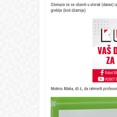
Dženaza će se obaviti u utorak (danas) i
greblje (kod džamije).
Molimo Allaha, dž.š., da rahmetli profeso