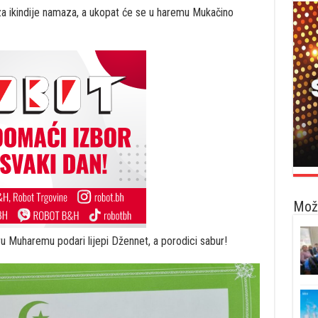
za ikindije namaza, a ukopat će se u haremu Mukačino
Možd
ru Muharemu podari lijepi Džennet, a porodici sabur!