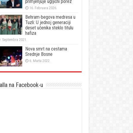
primjenjuje ugljični porez
16. Februara 2026.
Behram-begova medresa u
Tuzli: U jednoj generaciji
deset učenika steklo titulu
hafiza
. Septembra 2021.
Nova smrt na cestama
Srednje Bosne
6. Marta 2022.
lla na Facebook-u