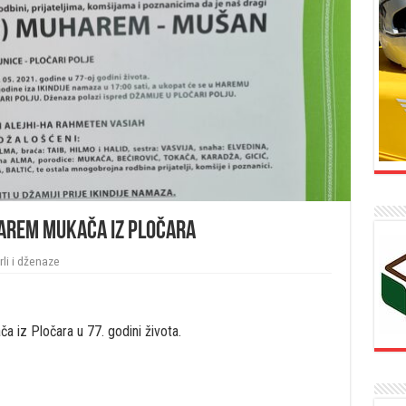
harem Mukača iz Pločara
li i dženaze
a iz Pločara u 77. godini života.