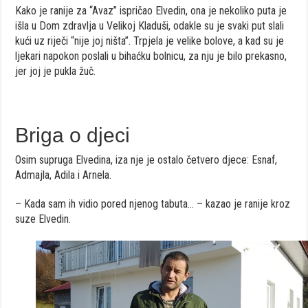
Kako je ranije za “Avaz” ispričao Elvedin, ona je nekoliko puta je
išla u Dom zdravlja u Velikoj Kladuši, odakle su je svaki put slali
kući uz riječi “nije joj ništa”. Trpjela je velike bolove, a kad su je
ljekari napokon poslali u bihaćku bolnicu, za nju je bilo prekasno,
jer joj je pukla žuč.
Briga o djeci
Osim supruga Elvedina, iza nje je ostalo četvero djece: Esnaf,
Admajla, Adila i Arnela.
– Kada sam ih vidio pored njenog tabuta… – kazao je ranije kroz
suze Elvedin.