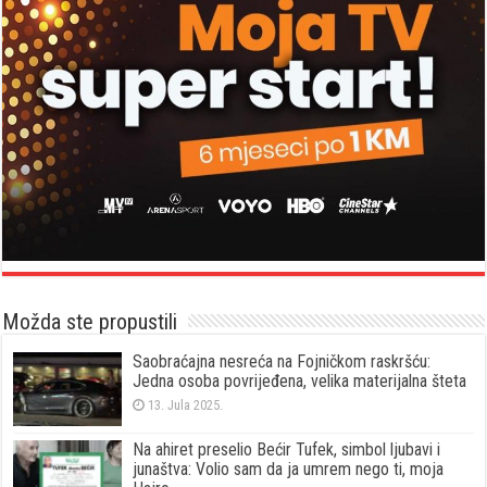
Možda ste propustili
Saobraćajna nesreća na Fojničkom raskršću:
Jedna osoba povrijeđena, velika materijalna šteta
13. Jula 2025.
Na ahiret preselio Bećir Tufek, simbol ljubavi i
junaštva: Volio sam da ja umrem nego ti, moja