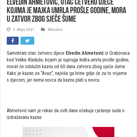
Elvedin Ahmetović, otac četvero djece
kojima je majka umrla prošle godine, mora
u zatvor zbog sječe šume
3. Maja 2021.
Aktuelno
Samohrani otac četvero djece
Elvedin Ahmetović
iz Grabovaca
kod Velike Kladuše, kojem je supruga Indira umrla prošle godine,
morat će odslužiti kaznu od 60 dana zatvora zbog sječe šume.
Kako je kazao za “Avaz”, najviše ga brine gdje će za to vrijeme
s djecom, jer nema novca da kaznu plati u novcu.
Ahmetović nam je rekao da ovih dana očekuje rješenje suda o
izdražavanu kazne.