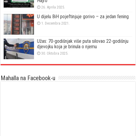
Hajro
26. Aprila 2025.
U dijelu BiH pojeftinjuje gorivo – za jedan fening
1. Decembra 2021.
Užas: 70-godišnjak više puta silovao 22-godišnju
djevojku koja je brinula o njemu
30. Oktobra 2025.
Mahalla na Facebook-u