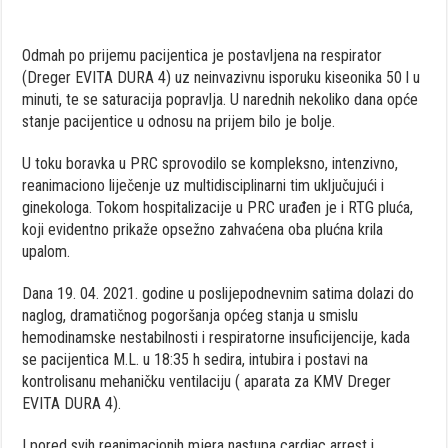
Odmah po prijemu pacijentica je postavljena na respirator
(Dreger EVITA DURA 4) uz neinvazivnu isporuku kiseonika 50 l u
minuti, te se saturacija popravlja. U narednih nekoliko dana opće
stanje pacijentice u odnosu na prijem bilo je bolje.
U toku boravka u PRC sprovodilo se kompleksno, intenzivno,
reanimaciono liječenje uz multidisciplinarni tim uključujući i
ginekologa. Tokom hospitalizacije u PRC urađen je i RTG pluća,
koji evidentno prikaže opsežno zahvaćena oba plućna krila
upalom.
Dana 19. 04. 2021. godine u poslijepodnevnim satima dolazi do
naglog, dramatičnog pogoršanja općeg stanja u smislu
hemodinamske nestabilnosti i respiratorne insuficijencije, kada
se pacijentica M.L. u 18:35 h sedira, intubira i postavi na
kontrolisanu mehaničku ventilaciju ( aparata za KMV Dreger
EVITA DURA 4).
I pored svih reanimacionih mjera nastupa cardiac arrest i