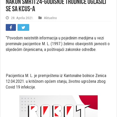
Nakon smrti 24-godišnje trudnice oglasili
se sa KCUS-a
28. Aprila 2021.
Aktuelno
“Povodom neistnitih informacija u pojedinim medijima u vezi
preminule pacijentice M. L. (1997.) želimo obavijestiti javnosti o
slijedećim činjenicama, a poštivajući zakonske odredbe.
Pacijentica M. L. je premještena iz Kantonalne bolnice Zenica
12.04.2021. u kritičnom općem stanju, životno ugrožena zbog
Covid 19 infekcije.