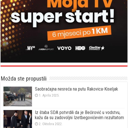
Možda ste propustili
Saobraćajna nesreća na putu Rakovica-Kiseljak
1. Aprila 2025.
Iz štaba SDA potvrdili da je Bećirović u vodstvu,
kažu da su zadovoljni Izetbegovićevim rezultatom
2. Oktobra 2022.