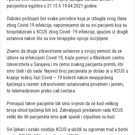
pacijentica egzitira u 21:15 h 19.04.2021.godine.
Duboko poštujući bol svake porodice koja je izbugila svog člana
zbog Covid-19 infekcije, napominjemo da su svi pacijenti koji su
hospitalizirani u KCUS zbog Covid -19 infekcije, upućeni iz drugih
ustanova nakon što su sve terapijske opcije iscrpljene.
Znamo da druge zdravstvene ustanove u svojoj nemoći da se
izbore sa infekcijom Covid 19, traže pomoć u Kliničkom centru
Univerziteta u Sarajevu i mi ćemo svakog pacijenta primiti, što
smo činili i do sada. Najveći broj pacijenata je došao je u KCUS u
krajnje teškoj fazi Covid – 19 bolesti nakon neuspješnog
liječenja u raznim zdravstvenim ustanovama privatnim i javnim,
te telemedicinom preko call centara.
Primajući takve pacijente bili smo svjesni da će kod velikog
broja ishod liječenja biti loš. Zahvaljujući predanom radu KCUS
veliki dio tih pacijenata smo ipak spasili i otpušteni su kući.
Svi ljekari i ostalo osoblje KCUS-a uložili su ogroman trud u borbi