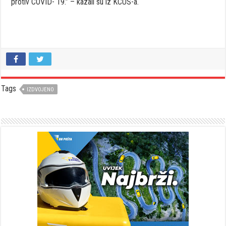
protiv COVID- 19.” – kazali su iz KCUS-a.
Tags
IZDVOJENO