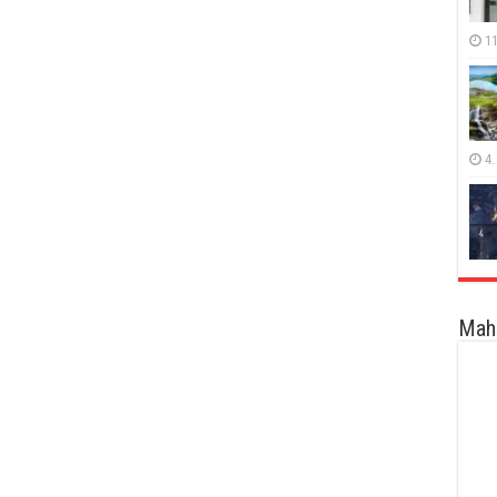
11
4.
Maha