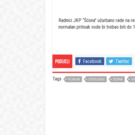
Radnici JKP “Šćona” užurbano rade na rek
normalan pritisak vode bi trebao biti do 
Facebook
Twitter
Podijeli
Tags
FOJNICA
IZDVOJENO
SCONA
VO