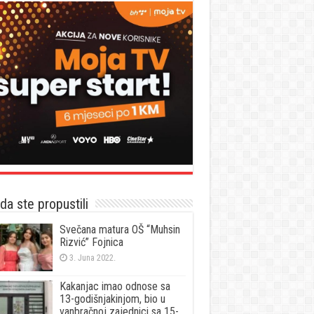
a ste propustili
Svečana matura OŠ “Muhsin
Rizvić” Fojnica
3. Juna 2022.
Kakanjac imao odnose sa
13-godišnjakinjom, bio u
vanbračnoj zajednici sa 15-