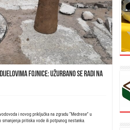
ijelovima Fojnice: Užurbano se radi na
 vodovoda i novog priključka na zgradu “Medrese” u
 smanjenja pritiska vode ili potpunog nestanka.