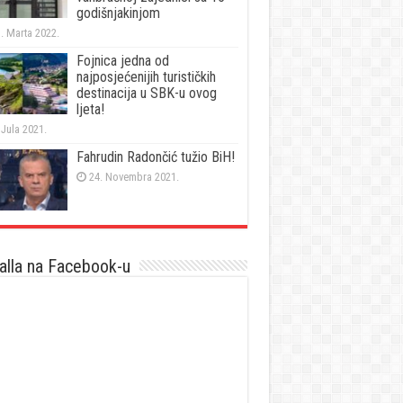
godišnjakinjom
. Marta 2022.
Fojnica jedna od
najposjećenijih turističkih
destinacija u SBK-u ovog
ljeta!
 Jula 2021.
Fahrudin Radončić tužio BiH!
24. Novembra 2021.
lla na Facebook-u