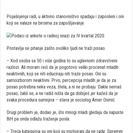
Pojašnjenja radi, u aktivno stanovništvo spadaju i zaposleni i oni
koji se nalaze na biroima za zapošljavanje.
Postavlja se pitanje zašto ovoliko ljudi ne traži posao.
– Kod osoba sa 50 i više godina to su uglavnom zdravstveni
razlozi. Ali moram reći da je pogotovo veliki procenat mladih
neaktivnih, koji se niti educiraju niti traže posao. Oni su
samoizborom neaktivni. Prvo, percepcija mladih je da je za
posao potrebna neka veza, štela, a ni ne probaju. Dakle nemaš
posao, žališ se, a ne radiš ništa da ga dobiješ jer kažeš da je
svaka procedura sumnjiva – stava je sociolog Amer Osmić.
Drugi problem je, dodao je, što mnogi mladi gledaju da napuste
BiH pa onda odlažu traženje posla.
– Treća kategorija su oni koji su motivirani da ne rade. Spremni