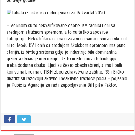
od dvije godine.
– Većinom su to nekvalifikovane osobe, KV radnici i oni sa
srednjom stručnom spremom, a to su teško zaposlive
kategorije. Nekvalifikovani imaju završenu samo osnovnu školu ili
ni to. Među KV i onih sa srednjom školskom spremom ima puno
starijih, iz bivšeg sistema gdje je industrija bila dominantna
grana, a danas je ima manje. Uz to imate i novu tehnologiju i
treba dodatna obuka. Ljudi su često obeshrabreni, a ima i onih
koji su na biroima u FBiH zbog zdravstvene zaštite. RS i Brčko
distrikt su razdvojili aktivne i neaktivne tražioce posla – pojasnio
je Pupić iz Agencije za rad i zapošljavanje BiH piše Faktor.