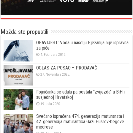
Možda ste propustili
OBAVIJEST: Voda u naselju Bježanija nije ispravna
za piće
4. Februara 2019.
OGLAS ZA POSAO – PRODAVAČ
27. Novembra 2025.
Fojničanka se udala pa postala “zvijezda” u BiH i
susjednoj Hrvatskoj
19. Jula 2020.
Svečano ispraćena 474. generacija maturanata i
42. generacija maturantica Gazi Husrev-begove
medrese