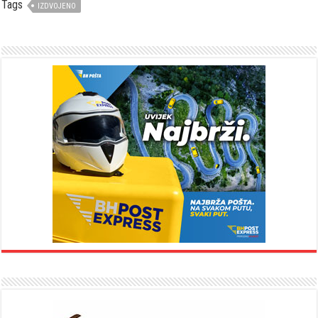
Tags
IZDVOJENO