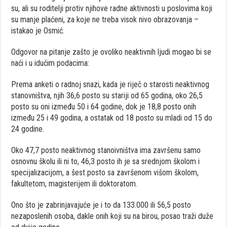
su, ali su roditelji protiv njihove radne aktivnosti u poslovima koji
su manje plaćeni, za koje ne treba visok nivo obrazovanja –
istakao je Osmić.
Odgovor na pitanje zašto je ovoliko neaktivnih ljudi mogao bi se
naći i u idućim podacima:
Prema anketi o radnoj snazi, kada je riječ o starosti neaktivnog
stanovništva, njih 36,6 posto su stariji od 65 godina, oko 26,5
posto su oni između 50 i 64 godine, dok je 18,8 posto onih
između 25 i 49 godina, a ostatak od 18 posto su mladi od 15 do
24 godine.
Oko 47,7 posto neaktivnog stanoivništva ima završenu samo
osnovnu školu ili ni to, 46,3 posto ih je sa srednjom školom i
specijalizacijom, a šest posto sa završenom višom školom,
fakultetom, magisterijem ili doktoratom.
Ono što je zabrinjavajuće je i to da 133.000 ili 56,5 posto
nezaposlenih osoba, dakle onih koji su na birou, posao traži duže