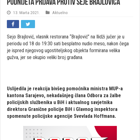
Podnijeta prijava protiv Seje Brajlovića
13. Marta 2021.
Aktuelno
Sejo Brajlović, vlasnik restorana “Brajlović” na Ilidži jučer je u
periodu od 18 do 19:30 sati besplatno nudio meso, nakon čega
je ispred njegovog ugostiteljskog objekta formirana velika
gužva, jer se okupio veliki broj građana.
Uslijedila je reakcija bivšeg pomoćnika ministra MUP-a
kantona Sarajevo, nekadašnjeg člana Odbora za žalbe
policijskih službenika u BiH i aktualnog savjetnika
direktora Granične policije BiH i Glavnog inspektora
spomenute policijske agencije Svevlada Hoffmana.