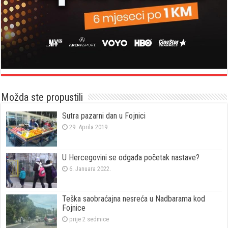
Možda ste propustili
Sutra pazarni dan u Fojnici
29. Aprila 2019.
U Hercegovini se odgađa početak nastave?
6. Januara 2022.
Teška saobraćajna nesreća u Nadbarama kod
Fojnice
prije 2 sedmice