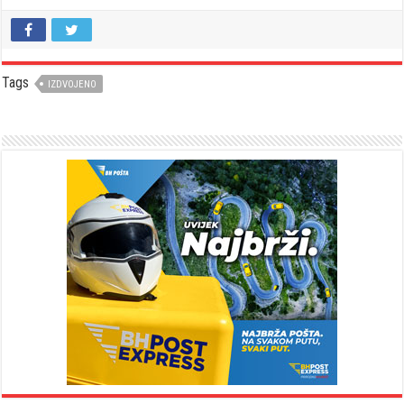
Tags
IZDVOJENO