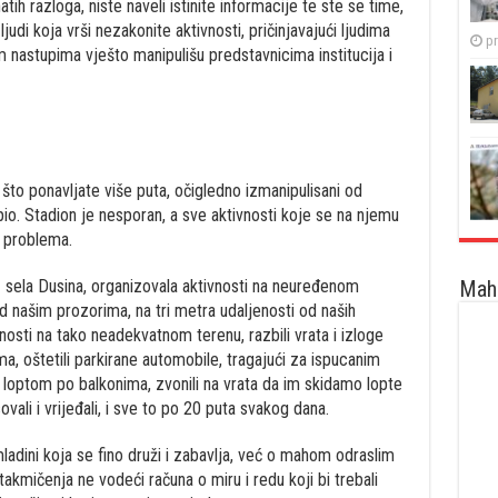
h razloga, niste naveli istinite informacije te ste se time,
judi koja vrši nezakonite aktivnosti, pričinjavajući ljudima
pr
im nastupima vješto manipulišu predstavnicima institucija i
što ponavljate više puta, očigledno izmanipulisani od
io. Stadion je nesporan, a sve aktivnosti koje se na njemu
 problema.
Maha
 sela Dusina, organizovala aktivnosti na neuređenom
d našim prozorima, na tri metra udaljenosti od naših
vnosti na tako neadekvatnom terenu, razbili vrata i izloge
ma, oštetili parkirane automobile, tragajući za ispucanim
ali loptom po balkonima, zvonili na vrata da im skidamo lopte
psovali i vrijeđali, i sve to po 20 puta svakog dana.
ladini koja se fino druži i zabavlja, već o mahom odraslim
akmičenja ne vodeći računa o miru i redu koji bi trebali