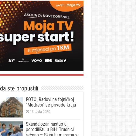
a ste propustili
FOTO: Radovi na fojničkoj
“Medresi” se privode kraju
13. Jula 2020.
Skandalozan nastup u
porodilištu u BiH: Trudnici
rečeno – Skini tu maramu sa