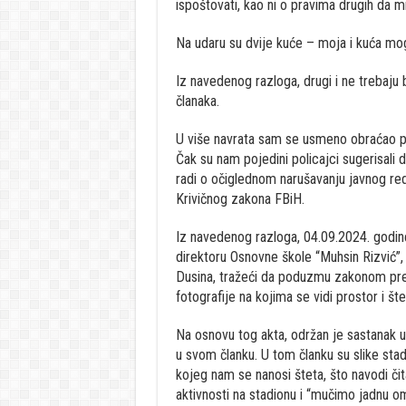
ispoštovati, kao ni o pravima drugih da m
Na udaru su dvije kuće – moja i kuća mo
Iz navedenog razloga, drugi i ne trebaju 
članaka.
U više navrata sam se usmeno obraćao pre
Čak su nam pojedini policajci sugerisali d
radi o očiglednom narušavanju javnog reda
Krivičnog zakona FBiH.
Iz navedenog razloga, 04.09.2024. godine
direktoru Osnovne škole “Muhsin Rizvić”, 
Dusina, tražeći da poduzmu zakonom predv
fotografije na kojima se vidi prostor i šte
Na osnovu tog akta, održan je sastanak u
u svom članku. U tom članku su slike stad
kojeg nam se nanosi šteta, što navodi č
aktivnosti na stadionu i “mučimo jadnu oml