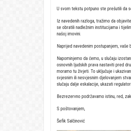
U svom tekstu potpuno ste prešutili da s
Iz navedenih razloga, tražimo da objavit
se obratili nadležnim institucijama i tij
našoj imovini.
Naprijed navedenim postupanjem, vaše bi 
Napominjemo da ćemo, u slučaju izostanka
osnovnih ljudskih prava nastaviti pred d
moramo tu živjeti. To uključuje i ukaziva
svjesnim ili nesvjesnim djelovanjem stvar
slučaju dalje eskalacije, ukazati regulatorn
Bezrezervno podržavamo istinu, red, zakon
S poštovanjem,
Šefik Salčinović