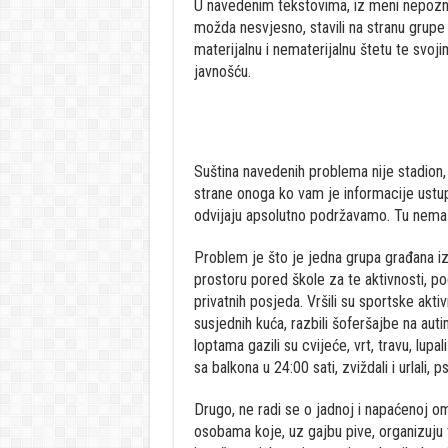
U navedenim tekstovima, iz meni nepoznati
možda nesvjesno, stavili na stranu grupe l
materijalnu i nematerijalnu štetu te svoj
javnošću.
Suština navedenih problema nije stadion, 
strane onoga ko vam je informacije ustup
odvijaju apsolutno podržavamo. Tu nema
Problem je što je jedna grupa građana iz
prostoru pored škole za te aktivnosti, po
privatnih posjeda. Vršili su sportske akti
susjednih kuća, razbili šoferšajbe na auti
loptama gazili su cvijeće, vrt, travu, lup
sa balkona u 24:00 sati, zviždali i urlali, 
Drugo, ne radi se o jadnoj i napaćenoj om
osobama koje, uz gajbu pive, organizuju t