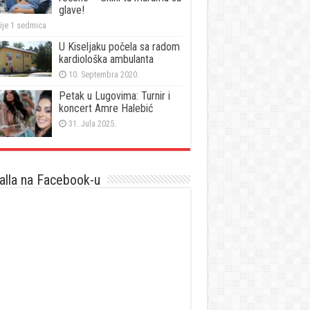
glave!
ije 1 sedmica
U Kiseljaku počela sa radom
kardiološka ambulanta
10. Septembra 2020.
Petak u Lugovima: Turnir i
koncert Amre Halebić
31. Jula 2025.
lla na Facebook-u