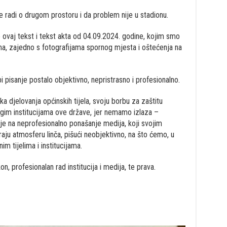
e radi o drugom prostoru i da problem nije u stadionu.
e ovaj tekst i tekst akta od 04.09.2024. godine, kojim smo
elima, zajedno s fotografijama spornog mjesta i oštećenja na
pisanje postalo objektivno, nepristrasno i profesionalno.
 djelovanja općinskih tijela, svoju borbu za zaštitu
rugim institucijama ove države, jer nemamo izlaza –
nje na neprofesionalno ponašanje medija, koji svojim
aju atmosferu linča, pišući neobjektivno, na što ćemo, u
im tijelima i institucijama.
, profesionalan rad institucija i medija, te prava.