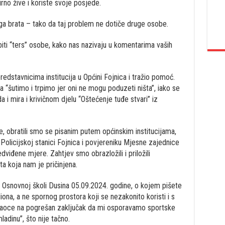
irno žive i koriste svoje posjede.
ga brata – tako da taj problem ne dotiče druge osobe.
biti “ters” osobe, kako nas nazivaju u komentarima vaših
dstavnicima institucija u Općini Fojnica i tražio pomoć.
a “šutimo i trpimo jer oni ne mogu poduzeti ništa”, iako se
 i mira i krivičnom djelu “Oštećenje tuđe stvari” iz
, obratili smo se pisanim putem općinskim institucijama,
Policijskoj stanici Fojnica i povjereniku Mjesne zajednice
iđene mjere. Zahtjev smo obrazložili i priložili
ta koja nam je pričinjena.
 Osnovnoj školi Dusina 05.09.2024. godine, o kojem pišete
iona, a ne spornog prostora koji se nezakonito koristi i s
itaoce na pogrešan zaključak da mi osporavamo sportske
adinu”, što nije tačno.