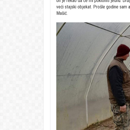
on je rekao da će mi pokloniti jednu. Dr
veći stajski objekat. Prošle godine sam ap
Mašić.