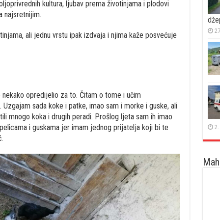
joprivrednih kultura, ljubav prema životinjama i plodovi
 najsretnijim.
dže
27
injama, ali jednu vrstu ipak izdvaja i njima kaže posvećuje
 nekako opredijelio za to. Čitam o tome i učim
 Uzgajam sada koke i patke, imao sam i morke i guske, ali
štili mnogo koka i drugih peradi. Prošlog ljeta sam ih imao
pelicama i guskama jer imam jednog prijatelja koji bi te
2.
.
Maha