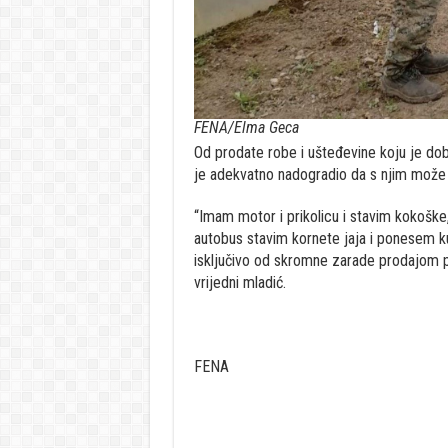
FENA/Elma Geca
Od prodate robe i ušteđevine koju je do
je adekvatno nadogradio da s njim može 
“Imam motor i prikolicu i stavim kokoške,
autobus stavim kornete jaja i ponesem ku
isključivo od skromne zarade prodajom pr
vrijedni mladić.
FENA