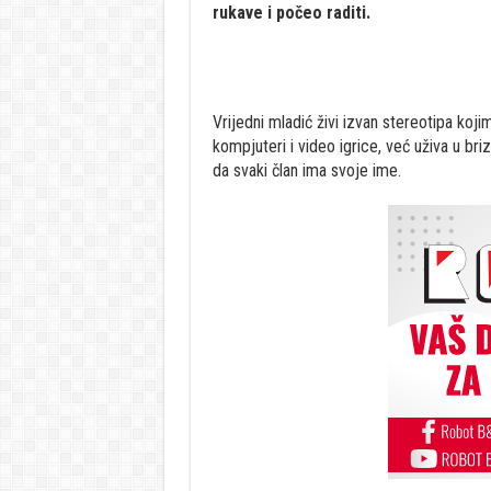
rukave i počeo raditi.
Vrijedni mladić živi izvan stereotipa koji
kompjuteri i video igrice, već uživa u b
da svaki član ima svoje ime.