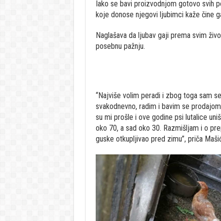
Iako se bavi proizvodnjom gotovo svih pol
koje donose njegovi ljubimci kaže čine ga
Naglašava da ljubav gaji prema svim život
posebnu pažnju.
“Najviše volim peradi i zbog toga sam se
svakodnevno, radim i bavim se prodajom.
su mi prošle i ove godine psi lutalice uni
oko 70, a sad oko 30. Razmišljam i o pre
guske otkupljivao pred zimu”, priča Mašić