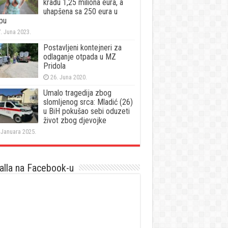
krađu 1,25 miliona eura, a
uhapšena sa 250 eura u
pu
. Juna 2023.
Postavljeni kontejneri za
odlaganje otpada u MZ
Pridola
26. Juna 2020.
Umalo tragedija zbog
slomljenog srca: Mladić (26)
u BiH pokušao sebi oduzeti
život zbog djevojke
 Januara 2025.
lla na Facebook-u