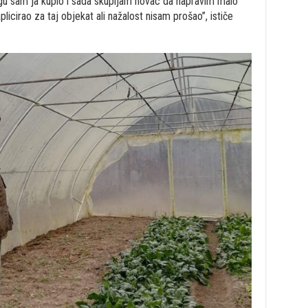
ugu sam ja kupio i sada skupljam novac da napravim malo
licirao za taj objekat ali nažalost nisam prošao”, ističe