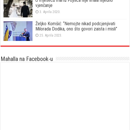
U mjesecu martu Fojnica nije imala nijedno
vjenčanje
3. Aprila 2020.
Željko Komšić: “Nemojte nikad podcjenjivati
Milorada Dodika, ono što govori zaista i misli”
25. Aprila 2023.
Mahalla na Facebook-u