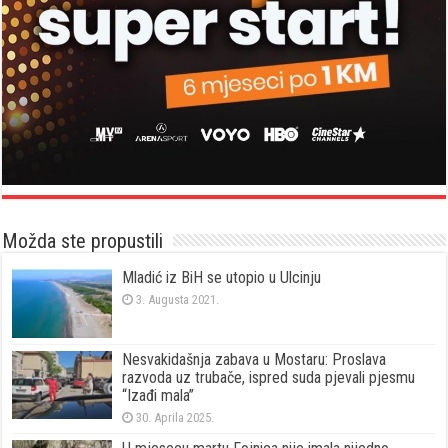
Možda ste propustili
Mladić iz BiH se utopio u Ulcinju
3. Augusta 2021.
Nesvakidašnja zabava u Mostaru: Proslava
razvoda uz trubače, ispred suda pjevali pjesmu
“Izađi mala”
30. Aprila 2025.