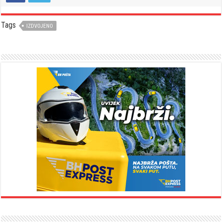
Tags
IZDVOJENO