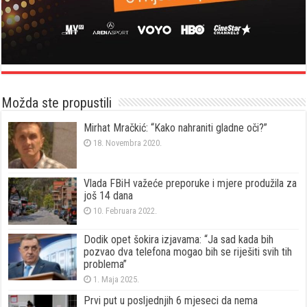
Možda ste propustili
Mirhat Mračkić: “Kako nahraniti gladne oči?”
18. Novembra 2020.
Vlada FBiH važeće preporuke i mjere produžila za
još 14 dana
10. Februara 2022.
Dodik opet šokira izjavama: “Ja sad kada bih
pozvao dva telefona mogao bih se riješiti svih tih
problema”
1. Maja 2025.
Prvi put u posljednjih 6 mjeseci da nema