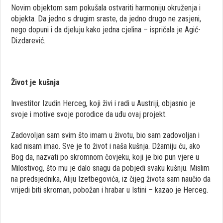
Novim objektom sam pokušala ostvariti harmoniju okruženja i
objekta. Da jedno s drugim sraste, da jedno drugo ne zasjeni,
nego dopuni i da djeluju kako jedna cjelina – ispričala je Agić-
Dizdarević.
Život je kušnja
Investitor Izudin Herceg, koji živi i radi u Austriji, objasnio je
svoje i motive svoje porodice da uđu ovaj projekt.
Zadovoljan sam svim što imam u životu, bio sam zadovoljan i
kad nisam imao. Sve je to život i naša kušnja. Džamiju ću, ako
Bog da, nazvati po skromnom čovjeku, koji je bio pun vjere u
Milostivog, što mu je dalo snagu da pobjedi svaku kušnju. Mislim
na predsjednika, Aliju Izetbegovića, iz čijeg života sam naučio da
vrijedi biti skroman, pobožan i hrabar u Istini – kazao je Herceg.