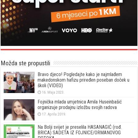
Možda ste propustili
Bravo djeco! Pogledajte kako je najmlađem
makedonskom hafizu priređen poseban doček u
školi (VIDEO)
16. Maja 2023.
Fojnička mlada umjetnica Amila Huseinbašić
organizuje prodajnu izložbu svojih radova
17. Aprila 2019.
Na Bolji svijet je preselila HASANAGIĆ (rođ.
BRICA) SADETA IZ FOJNICE/ORMANOVOG