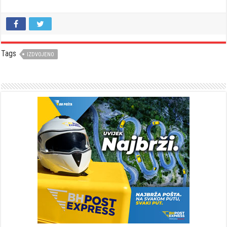
Tags
IZDVOJENO