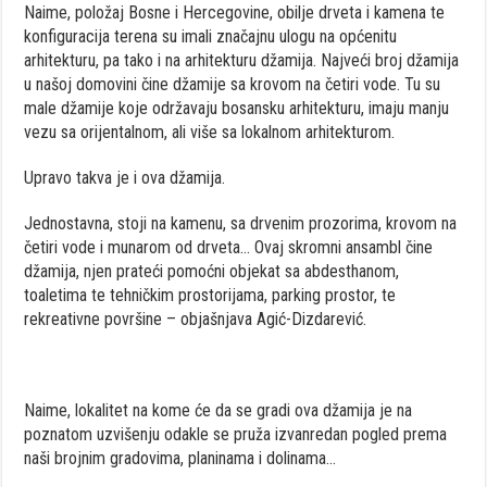
Naime, položaj Bosne i Hercegovine, obilje drveta i kamena te
konfiguracija terena su imali značajnu ulogu na općenitu
arhitekturu, pa tako i na arhitekturu džamija. Najveći broj džamija
u našoj domovini čine džamije sa krovom na četiri vode. Tu su
male džamije koje održavaju bosansku arhitekturu, imaju manju
vezu sa orijentalnom, ali više sa lokalnom arhitekturom.
Upravo takva je i ova džamija.
Jednostavna, stoji na kamenu, sa drvenim prozorima, krovom na
četiri vode i munarom od drveta… Ovaj skromni ansambl čine
džamija, njen prateći pomoćni objekat sa abdesthanom,
toaletima te tehničkim prostorijama, parking prostor, te
rekreativne površine – objašnjava Agić-Dizdarević.
Naime, lokalitet na kome će da se gradi ova džamija je na
poznatom uzvišenju odakle se pruža izvanredan pogled prema
naši brojnim gradovima, planinama i dolinama…