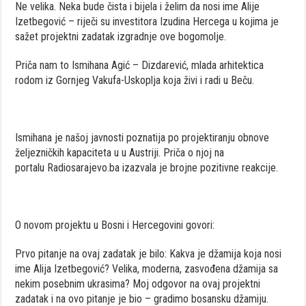
Ne velika. Neka bude čista i bijela i želim da nosi ime Alije
Izetbegović – riječi su investitora Izudina Hercega u kojima je
sažet projektni zadatak izgradnje ove bogomolje.
Priča nam to Ismihana Agić – Dizdarević, mlada arhitektica
rodom iz Gornjeg Vakufa-Uskoplja koja živi i radi u Beču.
Ismihana je našoj javnosti poznatija po projektiranju obnove
željezničkih kapaciteta u u Austriji. Priča o njoj na
portalu Radiosarajevo.ba izazvala je brojne pozitivne reakcije.
O novom projektu u Bosni i Hercegovini govori:
Prvo pitanje na ovaj zadatak je bilo: Kakva je džamija koja nosi
ime Alija Izetbegović? Velika, moderna, zasvođena džamija sa
nekim posebnim ukrasima? Moj odgovor na ovaj projektni
zadatak i na ovo pitanje je bio – gradimo bosansku džamiju.