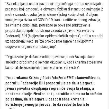
“Sva okupljanja unutar navedenih ograničenja moraju se odvijati u
prostoru koji omogućuje obveznu fizičku distancu od najmanje 2
metra između osoba (osim članova istog kućanstva). S ciljem
smanjivanja rizika od COVID-19, kao i zaštite osobnog zdravlja,
za vrijeme okupljanja, potrebno je obvezno pridržavanje
preporuka donijetih od strane zavoda za javno zdravstvo u
Federaciji BiH (higijensko-epidemioloških mjera)”, stoji u naredbi
uz napomenu kako su “za provođenje mjera na skupovima
odgovorni organizatori okupljanja”.
“Organizator je dužan izvršiti prijavljivanje održavanja skupa
sukladno propisima o javnom okupljanju, kao i kriznim stožerima
kantonalnih/županijskih ministarstvima zdravstva”.
P
reporukama Kriznog štaba/stožera FMZ stanovništvu na
području Federacije BiH preporučuje se da izbjegavaju
javna i privatna okupljanja i ograniče svoja kretanja, a
osobama starije životne dobi, naročito onima sa hroničnim
bolestima, da izbjegavaju bespotrebna kretanja i
korištenje javnog prijevoza, te da redovito koriste