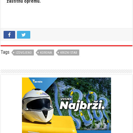
zaštitnu opremu.
Tags
IZDVOJENO
KORONA
KRIZNI STAB