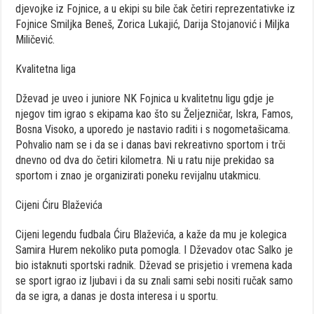
djevojke iz Fojnice, a u ekipi su bile čak četiri reprezentativke iz
Fojnice Smiljka Beneš, Zorica Lukajić, Darija Stojanović i Miljka
Miličević.
Kvalitetna liga
Dževad je uveo i juniore NK Fojnica u kvalitetnu ligu gdje je
njegov tim igrao s ekipama kao što su Željezničar, Iskra, Famos,
Bosna Visoko, a uporedo je nastavio raditi i s nogometašicama.
Pohvalio nam se i da se i danas bavi rekreativno sportom i trči
dnevno od dva do četiri kilometra. Ni u ratu nije prekidao sa
sportom i znao je organizirati poneku revijalnu utakmicu.
Cijeni Ćiru Blaževića
Cijeni legendu fudbala Ćiru Blaževića, a kaže da mu je kolegica
Samira Hurem nekoliko puta pomogla. I Dževadov otac Salko je
bio istaknuti sportski radnik. Dževad se prisjetio i vremena kada
se sport igrao iz ljubavi i da su znali sami sebi nositi ručak samo
da se igra, a danas je dosta interesa i u sportu.