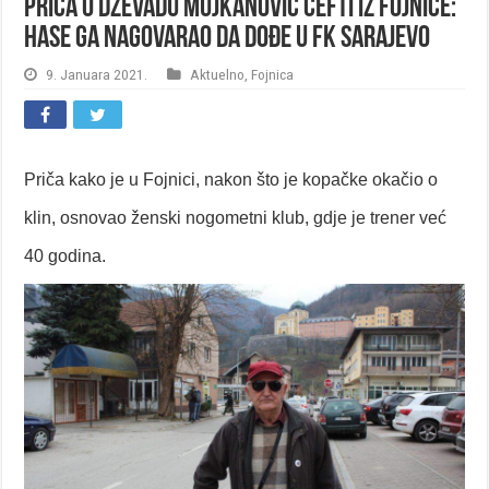
Priča o Dževadu Mujkanović Ćefti iz Fojnice:
Hase ga nagovarao da dođe u FK Sarajevo
9. Januara 2021.
Aktuelno
,
Fojnica
Priča kako je u Fojnici, nakon što je kopačke okačio o
klin, osnovao ženski nogometni klub, gdje je trener već
40 godina.