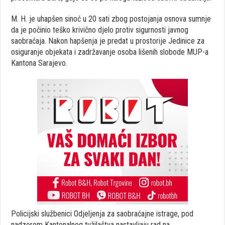
M. H. je uhapšen sinoć u 20 sati zbog postojanja osnova sumnje
da je počinio teško krivično djelo protiv sigurnosti javnog
saobraćaja. Nakon hapšenja je predat u prostorije Jedinice za
osiguranje objekata i zadržavanje osoba lišenih slobode MUP-a
Kantona Sarajevo.
Policijski službenici Odjeljenja za saobraćajne istrage, pod
nadzorom Kantonalnog tužilaštva nastavljaju rad na