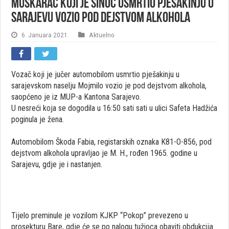
Muškarac koji je sinoć usmrtio pješakinju u
Sarajevu vozio pod dejstvom alkohola
6. Januara 2021.
Aktuelno
Vozač koji je jučer automobilom usmrtio pješakinju u
sarajevskom naselju Mojmilo vozio je pod dejstvom alkohola,
saopćeno je iz MUP-a Kantona Sarajevo.
U nesreći koja se dogodila u 16:50 sati sati u ulici Safeta Hadžića
poginula je žena.
Automobilom Škoda Fabia, registarskih oznaka K81-O-856, pod
dejstvom alkohola upravljao je M. H., rođen 1965. godine u
Sarajevu, gdje je i nastanjen.
Tijelo preminule je vozilom KJKP “Pokop” prevezeno u
prosekturu Bare, gdje će se po nalogu tužioca obaviti obdukcija.