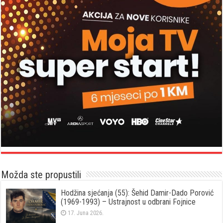
Možda ste propustili
Hodžina sjećanja (55): Šehid Damir-Dado Porović
(1969-1993) – Ustrajnost u odbrani Fojnice
17. Juna 2026.