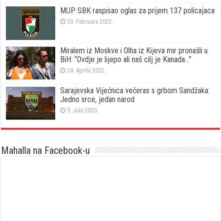
MUP SBK raspisao oglas za prijem 137 policajaca
20. Februara 2023.
Miralem iz Moskve i Olha iz Kijeva mir pronašli u
BiH: “Ovdje je lijepo ali naš cilj je Kanada…”
24. Aprila 2022.
Sarajevska Vijećnica večeras s grbom Sandžaka:
Jedno srce, jedan narod
5. Jula 2020.
Mahalla na Facebook-u