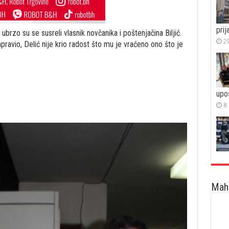
prija
 ubrzo su se susreli vlasnik novčanika i poštenjačina Biljić.
29
pravio, Delić nije krio radost što mu je vraćeno ono što je
upo
8.
Maha