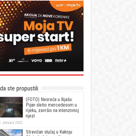
a ste propustili
(FOTO) Nesreća u Ilijašu:
Pijan sletio mercedesom u
rijeku, završio na intenzivnoj
njezi
. Januara 2022.
Stravičan slučaj u Kaknju: