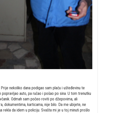
. Prije nekoliko dana podigao sam plaću i ušteđevinu te
 popravljao auto, pa ručao i pošao po sina. U tom trenutku
ovčanik. Odmah sam počeo roviti po džepovima, ali
ra, dokumentima, karticama, nije bilo. Da me ubijete, ne
 rekla da idem u policiju. Svašta mi je u toj minuti prošlo