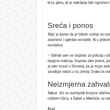
kroz glavu, ali je olakšanje bilo ogromn
Sreća i ponos
Biljić je kazao da je tokom vožnje na cest
zaustavio i ugledao novčanik. Ni u jednom 
novčanica.
– Odmah sam se raspitao za policiju i od
njegovu reakciju. Osjećao sam ponos, jer 
ja sam vozač u Sloveniji, pa je moje zad
zarađuje radeći u toj zemlji. Ovako bi re
Neizmjerna zahval
Nakon što su razmijenili brojeve telefona i
rodnom Užicu, a Šaban u Malešiće, uz nei
Avaz