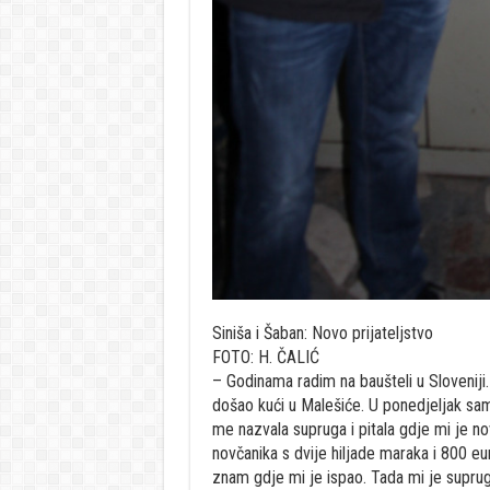
Siniša i Šaban: Novo prijateljstvo
FOTO: H. ČALIĆ
– Godinama radim na baušteli u Sloveniji
došao kući u Malešiće. U ponedjeljak sam
me nazvala supruga i pitala gdje mi je n
novčanika s dvije hiljade maraka i 800 eu
znam gdje mi je ispao. Tada mi je supruga