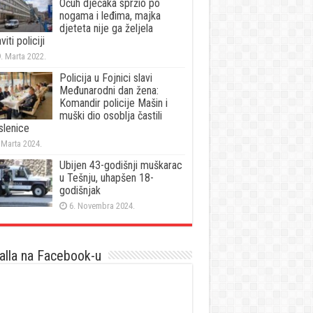
Očuh dječaka spržio po
nogama i leđima, majka
djeteta nije ga željela
viti policiji
. Marta 2022.
Policija u Fojnici slavi
Međunarodni dan žena:
Komandir policije Mašin i
muški dio osoblja častili
slenice
 Marta 2024.
Ubijen 43-godišnji muškarac
u Tešnju, uhapšen 18-
godišnjak
6. Novembra 2024.
lla na Facebook-u