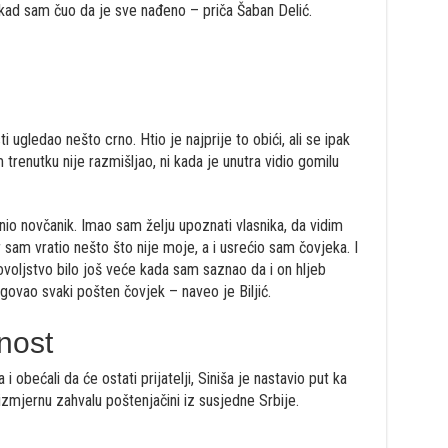
o kad sam čuo da je sve nađeno – priča Šaban Delić.
i ugledao nešto crno. Htio je najprije to obići, ali se ipak
trenutku nije razmišljao, ni kada je unutra vidio gomilu
nio novčanik. Imao sam želju upoznati vlasnika, da vidim
sam vratio nešto što nije moje, a i usrećio sam čovjeka. I
ovoljstvo bilo još veće kada sam saznao da i on hljeb
agovao svaki pošten čovjek – naveo je Biljić.
nost
 obećali da će ostati prijatelji, Siniša je nastavio put ka
zmjernu zahvalu poštenjačini iz susjedne Srbije.