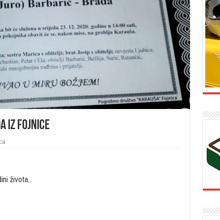
 iz Fojnice
ca
ni života.