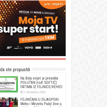
a ste propustili
Na Bolji svijet je preselila
POLUTAN (rođ. SOFTIĆ)
FATIMA IZ FOJNICE/KEHIĆI
1. Novembra 2024.
FOJNIČANI U DIJASPORI:
Meho i Mirzeta Pašić žive u