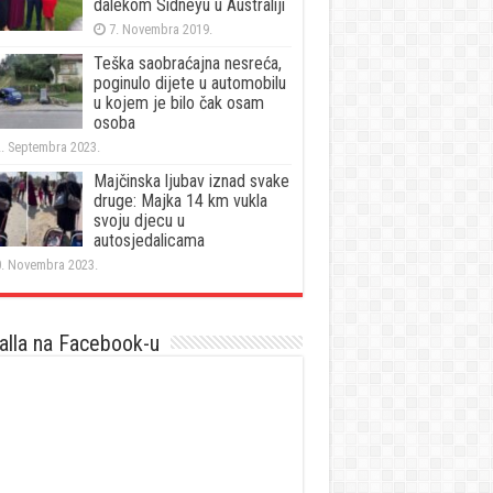
dalekom Sidneyu u Australiji
7. Novembra 2019.
Teška saobraćajna nesreća,
poginulo dijete u automobilu
u kojem je bilo čak osam
osoba
. Septembra 2023.
Majčinska ljubav iznad svake
druge: Majka 14 km vukla
svoju djecu u
autosjedalicama
. Novembra 2023.
lla na Facebook-u