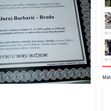
12
10
Maha