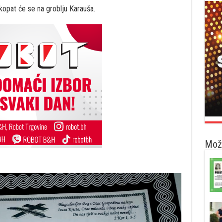
ukopat će se na groblju Karauša.
Možd