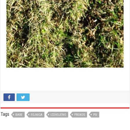
Tags
BARE
FOJNICA
IZDVOJENO
PROKOS
PSI