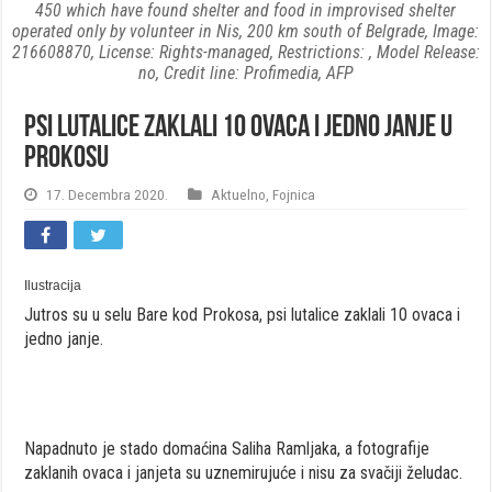
450 which have found shelter and food in improvised shelter
operated only by volunteer in Nis, 200 km south of Belgrade, Image:
216608870, License: Rights-managed, Restrictions: , Model Release:
no, Credit line: Profimedia, AFP
Psi lutalice zaklali 10 ovaca i jedno janje u
Prokosu
17. Decembra 2020.
Aktuelno
,
Fojnica
Ilustracija
Jutros su u selu Bare kod Prokosa, psi lutalice zaklali 10 ovaca i
jedno janje.
Napadnuto je stado domaćina Saliha Ramljaka, a fotografije
zaklanih ovaca i janjeta su uznemirujuće i nisu za svačiji želudac.