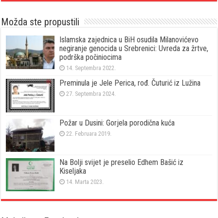
Možda ste propustili
Islamska zajednica u BiH osudila Milanovićevo
negiranje genocida u Srebrenici: Uvreda za žrtve,
podrška počiniocima
14. Septembra 2022.
Preminula je Jele Perica, rođ. Čuturić iz Lužina
27. Septembra 2024.
Požar u Dusini: Gorjela porodična kuća
22. Februara 2019.
Na Bolji svijet je preselio Edhem Bašić iz
Kiseljaka
14. Marta 2023.