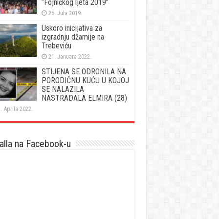
“Fojničkog ljeta 2019”
25. Jula 2019.
Uskoro inicijativa za
izgradnju džamije na
Trebeviću
21. Januara 2022.
STIJENA SE ODRONILA NA
PORODIČNU KUĆU U KOJOJ
SE NALAZILA
NASTRADALA ELMIRA (28)
. Aprila 2022.
lla na Facebook-u