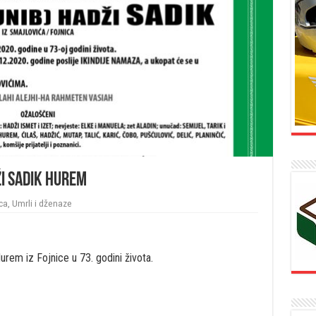
ži Sadik Hurem
ca
,
Umrli i dženaze
Hurem iz Fojnice u 73. godini života.