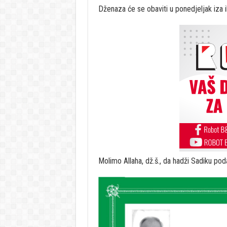
Dženaza će se obaviti u ponedjeljak iza 
Molimo Allaha, dž.š., da hadži Sadiku poda