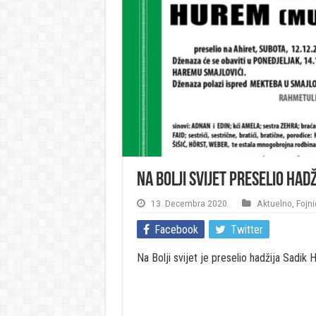
Na Bolji svijet preselio had
13. Decembra 2020.
Aktuelno
,
Fojni
Facebook
Twitter
Na Bolji svijet je preselio hadžija Sadik 