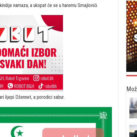
ikindije namaza, a ukopat će se u haremu Smajlovići.
Možd
ri lijepi Džennet, a porodici sabur.