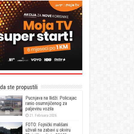
a ste propustili
Pucnjava na Ilidži: Policajac
ranio osumnjičenog za
paljevinu vozila
21. Februara 2026.
FOTO: Fojnički mališani
uživali na zabavi u okviru