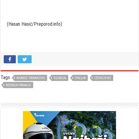
(Hasan Hasić/Preporod.info)
Tags
AHMED TABAKOVIC
FOJNICA
ITALIJA
IZDVOJENO
MENSUR PASALIC