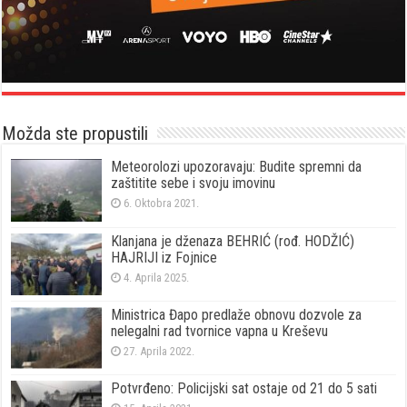
Možda ste propustili
Meteorolozi upozoravaju: Budite spremni da
zaštitite sebe i svoju imovinu
6. Oktobra 2021.
Klanjana je dženaza BEHRIĆ (rođ. HODŽIĆ)
HAJRIJI iz Fojnice
4. Aprila 2025.
Ministrica Đapo predlaže obnovu dozvole za
nelegalni rad tvornice vapna u Kreševu
27. Aprila 2022.
Potvrđeno: Policijski sat ostaje od 21 do 5 sati