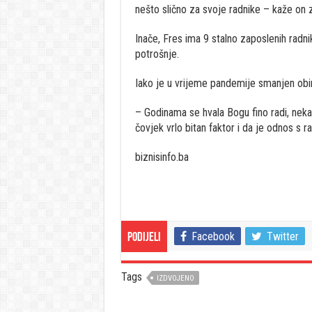
nešto slično za svoje radnike – kaže on z
Inače, Fres ima 9 stalno zaposlenih radni
potrošnje.
Iako je u vrijeme pandemije smanjen obim
– Godinama se hvala Bogu fino radi, nekada
čovjek vrlo bitan faktor i da je odnos s r
biznisinfo.ba
Facebook
Twitter
Podijeli
Tags
IZDVOJENO