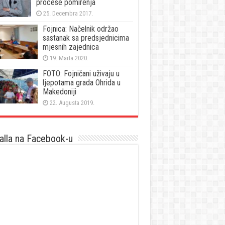
procese pomirenja
25. Decembra 2017.
Fojnica: Načelnik održao
sastanak sa predsjednicima
mjesnih zajednica
19. Marta 2020.
FOTO: Fojničani uživaju u
ljepotama grada Ohrida u
Makedoniji
22. Augusta 2019.
lla na Facebook-u