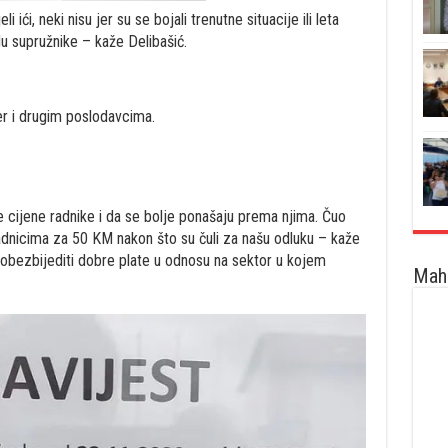
 ići, neki nisu jer su se bojali trenutne situacije ili leta
 supružnike – kaže Delibašić.
er i drugim poslodavcima.
še cijene radnike i da se bolje ponašaju prema njima. Čuo
radnicima za 50 KM nakon što su čuli za našu odluku – kaže
i obezbijediti dobre plate u odnosu na sektor u kojem
Maha