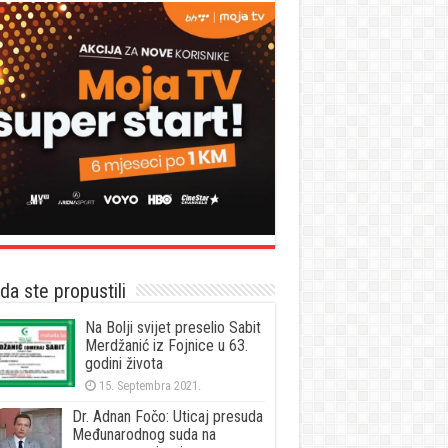
a ste propustili
Na Bolji svijet preselio Sabit
Merdžanić iz Fojnice u 63.
godini života
15. Septembra 2021.
Dr. Adnan Fočo: Uticaj presuda
Međunarodnog suda na