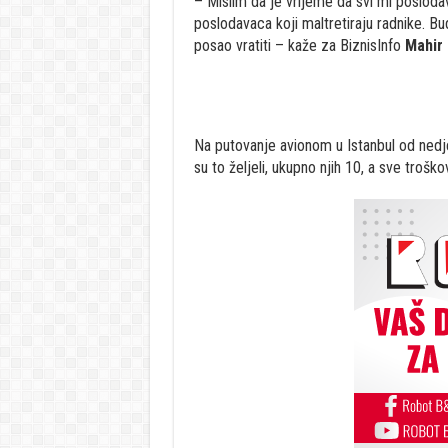
– Mislim da je vrijeme da svi mi poslod
poslodavaca koji maltretiraju radnike. Bud
posao vratiti – kaže za BiznisInfo
Mahir 
Na putovanje avionom u Istanbul od nedjelj
su to željeli, ukupno njih 10, a sve trošk