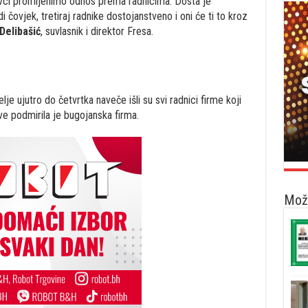
avci promijenimo odnos prema radnicima. Dosta je
i čovjek, tretiraj radnike dostojanstveno i oni će ti to kroz
Delibašić
, suvlasnik i direktor Fresa.
e ujutro do četvrtka naveče išli su svi radnici firme koji
ove podmirila je bugojanska firma.
Možd