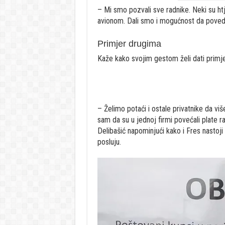
– Mi smo pozvali sve radnike. Neki su htjeli
avionom. Dali smo i mogućnost da povedu
Primjer drugima
Kaže kako svojim gestom želi dati primj
– Želimo potaći i ostale privatnike da vi
sam da su u jednoj firmi povećali plate 
Delibašić napominjući kako i Fres nastoj
posluju.