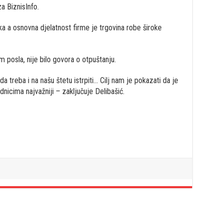
a BiznisInfo.
ka a osnovna djelatnost firme je trgovina robe široke
 posla, nije bilo govora o otpuštanju.
 treba i na našu štetu istrpiti… Cilj nam je pokazati da je
adnicima najvažniji – zaključuje Delibašić.